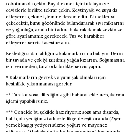
robotunuzda çekin. Bayat ekmek içini ufalayın ve
cevizlerle birlikte tekrar çekin. Zeytinyağı ve suyu da
ekleyerek çekme işlemine devam edin. Ekmekler su
çekecektir, bunu gözönünde bulundurarak sıvı miktarını
ve yoğunluğu, arada bir tadına bakarak damak zevkinize
göre ayarlamanız gerekecek. Tuz ve karabiber
ekleyerek servis kasesine alın.
Beklediği sudan aldığınız kalamarları una bulayın. Derin
bir tavada ve çok iyi ısıtılmış yağda kızartın. Soğumasına
izin vermeden, taratorla birlikte servis yapın.
* Kalamarların gevrek ve yumuşak olmaları için
kesinlikle yıkanmaması gerekir.
** Tarator sosa, dilediğiniz gibi baharat ekleme-çıkarma
işlemi yapabilirsiniz.
*** Genelde bu şekilde hazırlıyoruz sosu ama dışarda,
balıkçıda yediğimiz tadı özledikçe de eşit oranda (2’şer
yemek kaşığı yetiyor) süzme yoğurt ve mayonez
ekliyoruz. O haliyle de ‘tadından yenmiyor’ kıvamında