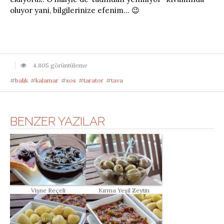
oluyor yani, bilgilerinize efenim… 😉
4.805 görüntüleme
#
balık
#
kalamar
#
sos
#
tarator
#
tava
BENZER YAZILAR
Vişne Reçeli
Kırma Yeşil Zeytin