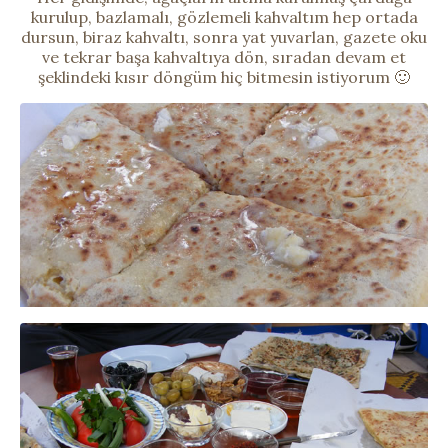
kurulup, bazlamalı, gözlemeli kahvaltım hep ortada
dursun, biraz kahvaltı, sonra yat yuvarlan, gazete oku
ve tekrar başa kahvaltıya dön, sıradan devam et
şeklindeki kısır döngüm hiç bitmesin istiyorum 🙂