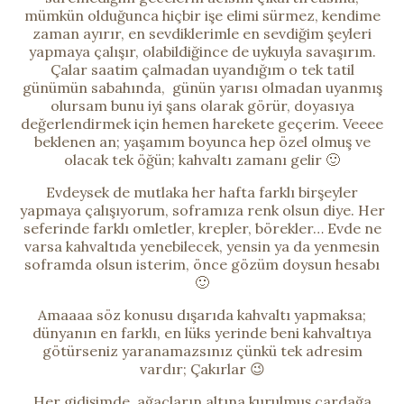
mümkün olduğunca hiçbir işe elimi sürmez, kendime
zaman ayırır, en sevdiklerimle en sevdiğim şeyleri
yapmaya çalışır, olabildiğince de uykuyla savaşırım.
Çalar saatim çalmadan uyandığım o tek tatil
günümün sabahında, günün yarısı olmadan uyanmış
olursam bunu iyi şans olarak görür, doyasıya
değerlendirmek için hemen harekete geçerim. Veeee
beklenen an; yaşamım boyunca hep özel olmuş ve
olacak tek öğün; kahvaltı zamanı gelir 🙂
Evdeysek de mutlaka her hafta farklı birşeyler
yapmaya çalışıyorum, soframıza renk olsun diye. Her
seferinde farklı omletler, krepler, börekler… Evde ne
varsa kahvaltıda yenebilecek, yensin ya da yenmesin
soframda olsun isterim, önce gözüm doysun hesabı
🙂
Amaaaa söz konusu dışarıda kahvaltı yapmaksa;
dünyanın en farklı, en lüks yerinde beni kahvaltıya
götürseniz yaranamazsınız çünkü tek adresim
vardır; Çakırlar 😉
Her gidişimde, ağaçların altına kurulmuş çardağa