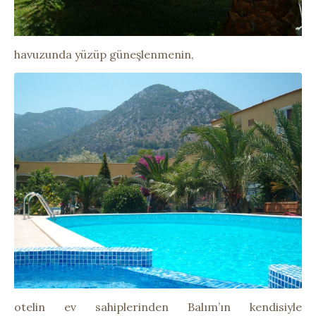
havuzunda yüzüp güneşlenmenin,
otelin ev sahiplerinden Balım’ın kendisiyle