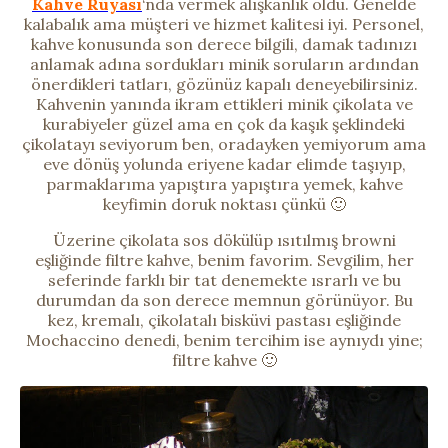
Kahve Rüyası
‘nda vermek alışkanlık oldu. Genelde
kalabalık ama müşteri ve hizmet kalitesi iyi. Personel,
kahve konusunda son derece bilgili, damak tadınızı
anlamak adına sordukları minik soruların ardından
önerdikleri tatları, gözünüz kapalı deneyebilirsiniz.
Kahvenin yanında ikram ettikleri minik çikolata ve
kurabiyeler güzel ama en çok da kaşık şeklindeki
çikolatayı seviyorum ben, oradayken yemiyorum ama
eve dönüş yolunda eriyene kadar elimde taşıyıp,
parmaklarıma yapıştıra yapıştıra yemek, kahve
keyfimin doruk noktası çünkü 🙂
Üzerine çikolata sos dökülüp ısıtılmış browni
eşliğinde filtre kahve, benim favorim. Sevgilim, her
seferinde farklı bir tat denemekte ısrarlı ve bu
durumdan da son derece memnun görünüyor. Bu
kez, kremalı, çikolatalı bisküvi pastası eşliğinde
Mochaccino denedi, benim tercihim ise aynıydı yine;
filtre kahve 🙂