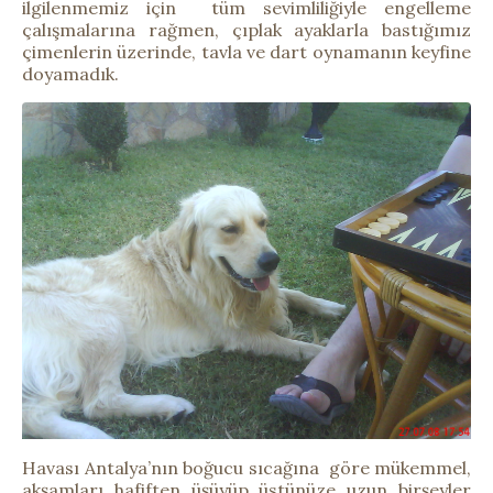
ilgilenmemiz için tüm sevimliliğiyle engelleme
çalışmalarına rağmen, çıplak ayaklarla bastığımız
çimenlerin üzerinde, tavla ve dart oynamanın keyfine
doyamadık.
Havası Antalya’nın boğucu sıcağına göre mükemmel,
akşamları hafiften üşüyüp üstünüze uzun birşeyler