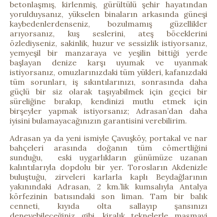
betonlaşmış, kirlenmiş, gürültülü şehir hayatından
yorulduysanız, yükselen binaların arkasında güneşi
kaybedenlerdenseniz, bozulmamış güzellikler
arıyorsanız, kuş seslerini, ateş böceklerini
özlediyseniz, sakinlik, huzur ve sessizlik istiyorsanız,
yemyeşil bir manzaraya ve yeşilin bittiği yerde
başlayan denize karşı uyumak ve uyanmak
istiyorsanız, omuzlarınızdaki tüm yükleri, kafanızdaki
tüm sorunları, iş sıkıntılarınızı, sonrasında daha
güçlü bir siz olarak taşıyabilmek için geçici bir
süreliğine bırakıp, kendinizi mutlu etmek için
birşeyler yapmak istiyorsanız; Adrasan’dan daha
iyisini bulamayacağınızın garantisini verebilirim.
Adrasan ya da yeni ismiyle Çavuşköy, portakal ve nar
bahçeleri arasında doğanın tüm cömertliğini
sunduğu, eski uygarlıkların günümüze uzanan
kalıntılarıyla dopdolu bir yer. Torosların Akdenizle
buluştuğu, zirveleri karlarla kaplı Beydağlarının
yakınındaki Adrasan, 2 km.’lik kumsalıyla Antalya
körfezinin batısındaki son liman. Tam bir balık
cenneti, kıyıda olta sallayıp şansınızı
deneyebileceğiniz gibi, kiralık teknelerle masmavi