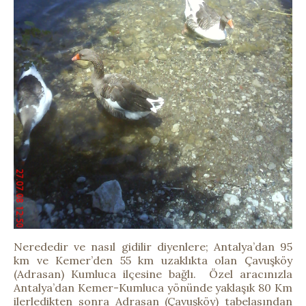
Nerededir ve nasıl gidilir diyenlere; Antalya’dan 95
km ve Kemer’den 55 km uzaklıkta olan Çavuşköy
(Adrasan) Kumluca ilçesine bağlı. Özel aracınızla
Antalya’dan Kemer-Kumluca yönünde yaklaşık 80 Km
ilerledikten sonra Adrasan (Çavuşköy) tabelasından