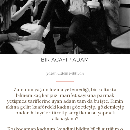
BIR ACAYIP ADAM
yazan Özlem Pehlivan
Zamanın yaşam hızına yetemediği, bir koltukta
bilmem kaç karpuz, marifet sayısına parmak
yetişmez tariflerine uyan adam tam da bu işte. Kimin
aklına gelir; kuafördeki kadını gözetleyip, gözlemleyip
ondan hikayeler türetip sergi konusu yapmak
allahaşkına?
Koskocaman kadınım, kendimi bildim bileli gittiğim o