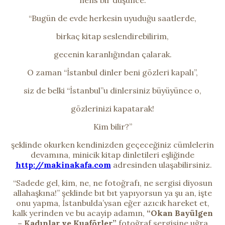
nefis bir düşünce.
“Bugün de evde herkesin uyuduğu saatlerde,
birkaç kitap seslendirebilirim,
gecenin karanlığından çalarak.
O zaman “İstanbul dinler beni gözleri kapalı”,
siz de belki “İstanbul”u dinlersiniz büyüyünce o,
gözlerinizi kapatarak!
Kim bilir?”
şeklinde okurken kendinizden geçeceğiniz cümlelerin
devamına, minicik kitap dinletileri eşliğinde
http://makinakafa.com
adresinden ulaşabilirsiniz.
“Sadede gel, kim, ne, ne fotoğrafı, ne sergisi diyosun
allahaşkına!” şeklinde bıt bıt yapıyorsun ya şu an, işte
onu yapma, İstanbulda’ysan eğer azıcık hareket et,
kalk yerinden ve bu acayip adamın,
“Okan Bayülgen
– Kadınlar ve Kuaförler”
fotoğraf sergisine uğra