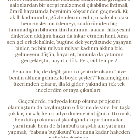
salonlardan bir sergi malzemesi çıkabilme ihtimali,
ömrü hayatımda beynimin köşesinden geçmedi. Ki;
akıllı kadınımdır, gözlemlerim iyidir, o salonlardaki
hemcinslerimi izlemeyi, kuaförümden hiç
tanımadığım bilmem kim hanımın “aaaaa” hikayesini
dinlerken aldığım hazzı da inkar etmem hani. Ama
sen gel erkek halinle, bugüne dek yeryüzünde yaşayan
binler, ne bini milyon milyar kadının aklına bile
gelmeyeni düşün, hayal et, bununla da yetinme
gerçekleştir, hayata dök. Pes, cidden pes!
Fena mı, hiç de değil, şimdi o şehirde olsam “niye
benim aklıma gelmez ki böyle şeyler?” kıskançlığımı
üzerimden çıkarır, illa ki gider, yakından tek tek
incelerdim ortaya çıkanları.
Geçenlerde, radyoda kitap okuma projesini
okumuştum da bayılmıştım o fikrine de yine, bir taşla
çok kuş misali; hem radyo dinlenebilirliğini arttırmak,
hem kitap okuma alışkanlığında kıpırdanmalar
yaratmak, hem de İstanbul’a arşivlik anı yatırımı
yapmak, “babaaa büyüksün!”ü sonuna kadar hakeden