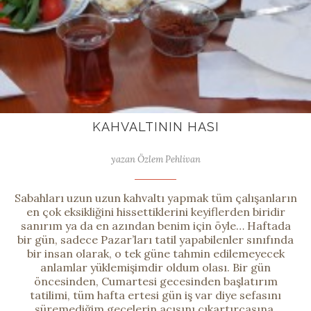
KAHVALTININ HASI
yazan Özlem Pehlivan
Sabahları uzun uzun kahvaltı yapmak tüm çalışanların
en çok eksikliğini hissettiklerini keyiflerden biridir
sanırım ya da en azından benim için öyle… Haftada
bir gün, sadece Pazar’ları tatil yapabilenler sınıfında
bir insan olarak, o tek güne tahmin edilemeyecek
anlamlar yüklemişimdir oldum olası. Bir gün
öncesinden, Cumartesi gecesinden başlatırım
tatilimi, tüm hafta ertesi gün iş var diye sefasını
süremediğim gecelerin acısını çıkartırcasına,