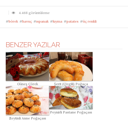
4.468 görüntüleme
#
börek
#
havuç
#
ıspanak
#
kıyma
#
patates
#
üç renkli
BENZER YAZILAR
Güneş Çörek
Şerit (Çizgili) Poğaça
Peynirli Pastane Poğaçası
Zeytinli Anne Poğaçası