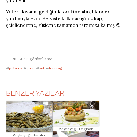
yarar var.
Yeterli kıvama geldiğinde ocaktan alın, blender
yardımıyla ezin. Serviste kullanacağınız kap,
şekillendirme, süsleme tamamen tarzınıza kalmış 😉
4.215 görüntüleme
#
patates
#
püre
#
süt
#
tereyağ
BENZER YAZILAR
Zeytinyağlı Enginar
Zeytinyağlı Börülce