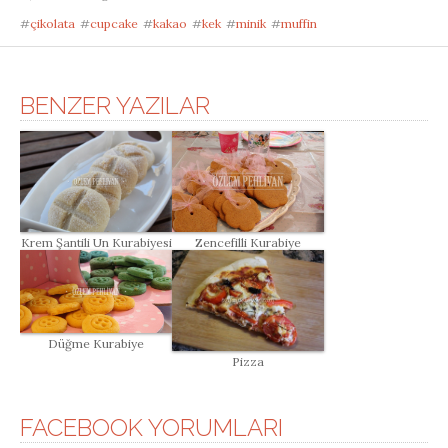
#
çikolata
#
cupcake
#
kakao
#
kek
#
minik
#
muffin
BENZER YAZILAR
Krem Şantili Un Kurabiyesi
Zencefilli Kurabiye
Düğme Kurabiye
Pizza
FACEBOOK YORUMLARI