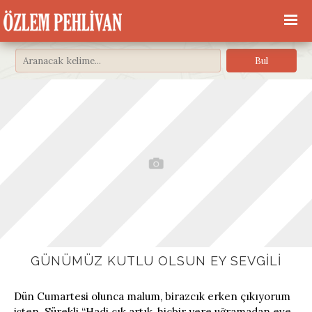
GÜNÜMÜZ KUTLU OLSUN EY SEVGILI
Dün Cumartesi olunca malum, birazcık erken çıkıyorum
işten. Sürekli “Hadi çık artık, hiçbir yere uğramadan eve