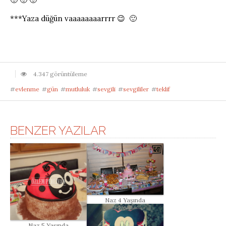
***Yaza düğün vaaaaaaaarrrr 😉 🙂
4.347 görüntüleme
#
evlenme
#
gün
#
mutluluk
#
sevgili
#
sevgililer
#
teklif
BENZER YAZILAR
Naz 4 Yaşında
Naz 5 Yaşında