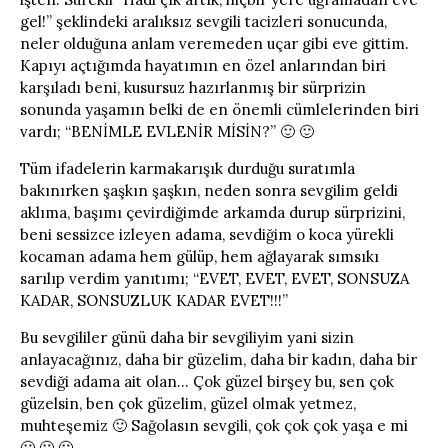
gel!” şeklindeki aralıksız sevgili tacizleri sonucunda,
neler olduğuna anlam veremeden uçar gibi eve gittim.
Kapıyı açtığımda hayatımın en özel anlarından biri
karşıladı beni, kusursuz hazırlanmış bir sürprizin
sonunda yaşamın belki de en önemli cümlelerinden biri
vardı; “BENİMLE EVLENİR MİSİN?” 🙂 🙂
Tüm ifadelerin karmakarışık durduğu suratımla
bakınırken şaşkın şaşkın, neden sonra sevgilim geldi
aklıma, başımı çevirdiğimde arkamda durup sürprizini,
beni sessizce izleyen adama, sevdiğim o koca yürekli
kocaman adama hem gülüp, hem ağlayarak sımsıkı
sarılıp verdim yanıtımı; “EVET, EVET, EVET, SONSUZA
KADAR, SONSUZLUK KADAR EVET!!!”
Bu sevgililer günü daha bir sevgiliyim yani sizin
anlayacağınız, daha bir güzelim, daha bir kadın, daha bir
sevdiği adama ait olan… Çok güzel birşey bu, sen çok
güzelsin, ben çok güzelim, güzel olmak yetmez,
muhteşemiz 🙂 Sağolasın sevgili, çok çok çok yaşa e mi
🙂 🙂 🙂