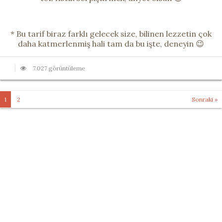
* Bu tarif biraz farklı gelecek size, bilinen lezzetin çok
daha katmerlenmiş hali tam da bu işte, deneyin 😉
7.027 görüntüleme
1
2
Sonraki »