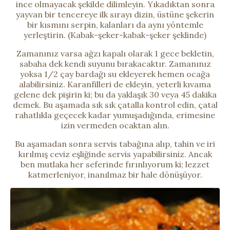
ince olmayacak şekilde dilimleyin. Yıkadıktan sonra
yayvan bir tencereye ilk sırayı dizin, üstüne şekerin
bir kısmını serpin, kalanları da aynı yöntemle
yerleştirin. (Kabak-şeker-kabak-şeker şeklinde)
Zamanınız varsa ağzı kapalı olarak 1 gece bekletin,
sabaha dek kendi suyunu bırakacaktır. Zamanınız
yoksa 1/2 çay bardağı su ekleyerek hemen ocağa
alabilirsiniz. Karanfilleri de ekleyin, yeterli kıvama
gelene dek pişirin ki; bu da yaklaşık 30 veya 45 dakika
demek. Bu aşamada sık sık çatalla kontrol edin, çatal
rahatlıkla geçecek kadar yumuşadığında, erimesine
izin vermeden ocaktan alın.
Bu aşamadan sonra servis tabağına alıp, tahin ve iri
kırılmış ceviz eşliğinde servis yapabilirsiniz. Ancak
ben mutlaka her seferinde fırınlıyorum ki; lezzet
katmerleniyor, inanılmaz bir hale dönüşüyor.