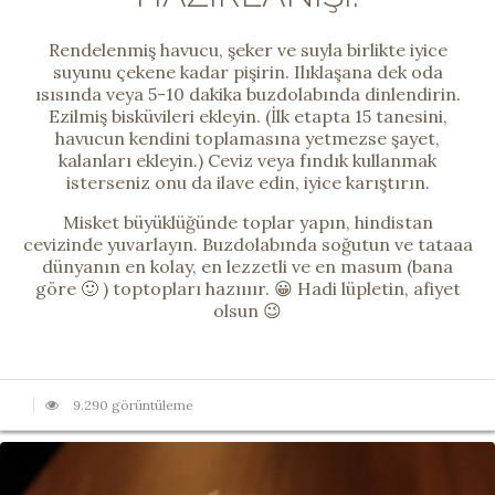
Rendelenmiş havucu, şeker ve suyla birlikte iyice
suyunu çekene kadar pişirin. Ilıklaşana dek oda
ısısında veya 5-10 dakika buzdolabında dinlendirin.
Ezilmiş bisküvileri ekleyin. (İlk etapta 15 tanesini,
havucun kendini toplamasına yetmezse şayet,
kalanları ekleyin.) Ceviz veya fındık kullanmak
isterseniz onu da ilave edin, iyice karıştırın.
Misket büyüklüğünde toplar yapın, hindistan
cevizinde yuvarlayın. Buzdolabında soğutun ve tataaa
dünyanın en kolay, en lezzetli ve en masum (bana
göre 🙂 ) toptopları hazıııır. 😀 Hadi lüpletin, afiyet
olsun 😉
9.290 görüntüleme