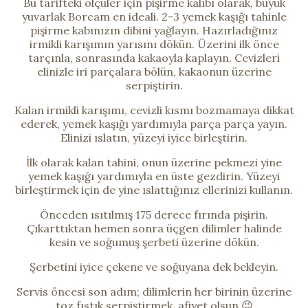
Bu tarifteki ölçüler için pişirme kalıbı olarak, büyük
yuvarlak Borcam en ideali. 2-3 yemek kaşığı tahinle
pişirme kabınızın dibini yağlayın. Hazırladığınız
irmikli karışımın yarısını dökün. Üzerini ilk önce
tarçınla, sonrasında kakaoyla kaplayın. Cevizleri
elinizle iri parçalara bölün, kakaonun üzerine
serpiştirin.
Kalan irmikli karışımı, cevizli kısmı bozmamaya dikkat
ederek, yemek kaşığı yardımıyla parça parça yayın.
Elinizi ıslatın, yüzeyi iyice birleştirin.
İlk olarak kalan tahini, onun üzerine pekmezi yine
yemek kaşığı yardımıyla en üste gezdirin. Yüzeyi
birleştirmek için de yine ıslattığınız ellerinizi kullanın.
Önceden ısıtılmış 175 derece fırında pişirin.
Çıkarttıktan hemen sonra üçgen dilimler halinde
kesin ve soğumuş şerbeti üzerine dökün.
Şerbetini iyice çekene ve soğuyana dek bekleyin.
Servis öncesi son adım; dilimlerin her birinin üzerine
toz fıstık serpiştirmek, afiyet olsun 😉