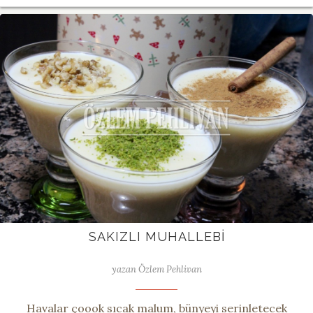
SAKIZLI MUHALLEBI
yazan Özlem Pehlivan
Havalar çoook sıcak malum, bünyeyi serinletecek