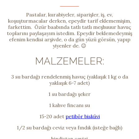
Pastalar, kurabiyeler, siparişler, iş, ev,
koşuşturmacalar derken, epeydir tarif eklememişim,
farkettim. Özür baabında tatlı tatlı meşhuuur havuç
toplarını paylaşayım istedim. Epeydir beklemedeymiş
efenim kendisi arşivde, o da gün yüzü görsün, yapıp
yiyenler de. 😉
MALZEMELER:
3 su bardağı rendelenmiş havuç (yaklaşık 1 kg o da
yaklaşık 6-7 adet)
1 su bardağı şeker
1 kahve fincanı su
15-20 adet
petibör bisküvi
1/2 su bardağı ceviz veya fındık (isteğe bağlı)
hindistan cevizi