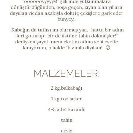
“ooooooyyyyyy!” şeklinde yutkunmalara
dönüştürdüğünden, boşa geçen, ziyan olan yıllara
duyulan vicdan azabıyla dolu iç çekişlere gark eder
bünyeyi.
“Kabağın da tatlısı mı olurmuş yaa, -hatta bir adım
ileri götürüp- bir de üstüne tahin dökmüşler!”
dediysen şayet; memleketim adına seni esefle
kınıyorum, o halde “bizımla diyılsın!” 😛
MALZEMELER:
2 kg.balkabağı
1 kg.toz şeker
4-5 adet karanfil
tahin
ceviz