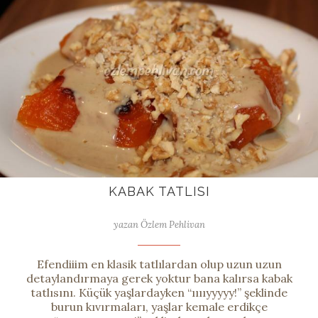
KABAK TATLISI
yazan Özlem Pehlivan
Efendiiim en klasik tatlılardan olup uzun uzun
detaylandırmaya gerek yoktur bana kalırsa kabak
tatlısını. Küçük yaşlardayken “ııııyyyyy!” şeklinde
burun kıvırmaları, yaşlar kemale erdikçe