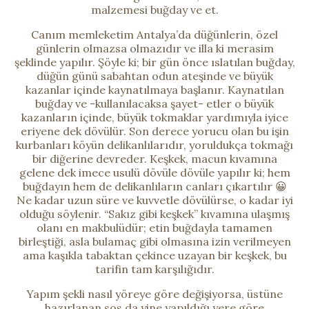
malzemesi buğday ve et.
Canım memleketim Antalya’da düğünlerin, özel
günlerin olmazsa olmazıdır ve illa ki merasim
şeklinde yapılır. Şöyle ki; bir gün önce ıslatılan buğday,
düğün günü sabahtan odun ateşinde ve büyük
kazanlar içinde kaynatılmaya başlanır. Kaynatılan
buğday ve -kullanılacaksa şayet- etler o büyük
kazanların içinde, büyük tokmaklar yardımıyla iyice
eriyene dek dövülür. Son derece yorucu olan bu işin
kurbanları köyün delikanlılarıdır, yoruldukça tokmağı
bir diğerine devreder. Keşkek, macun kıvamına
gelene dek imece usulü dövüle dövüle yapılır ki; hem
buğdayın hem de delikanlıların canları çıkartılır 😀
Ne kadar uzun süre ve kuvvetle dövülürse, o kadar iyi
olduğu söylenir. “Sakız gibi keşkek” kıvamına ulaşmış
olanı en makbulüdür; etin buğdayla tamamen
birleştiği, asla bulamaç gibi olmasına izin verilmeyen
ama kaşıkla tabaktan çekince uzayan bir keşkek, bu
tarifin tam karşılığıdır.
Yapım şekli nasıl yöreye göre değişiyorsa, üstüne
hazırlanan sos da yine yapıldığı yere göre