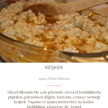
KEŞKEK
yazan Özlem Pehlivan
Güzel ülkemin bir çok şehrinde yöresel farklılıklarla
pişirilen geleneksel düğün, bayram, cenaze yemeği
keşkek. Yapımı ve malzemeleri her ne kadar
farklılıklar gösterse de, temel