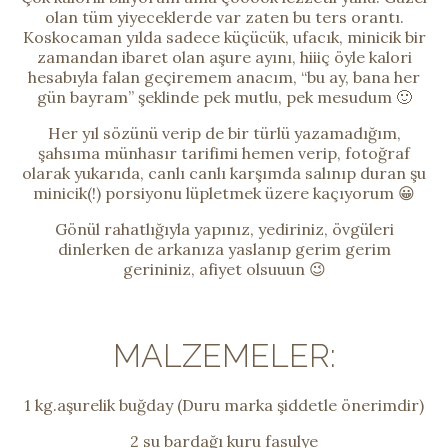
olan tüm yiyeceklerde var zaten bu ters orantı.
Koskocaman yılda sadece küçücük, ufacık, minicik bir
zamandan ibaret olan aşure ayını, hiiiç öyle kalori
hesabıyla falan geçiremem anacım, “bu ay, bana her
gün bayram” şeklinde pek mutlu, pek mesudum 🙂
Her yıl sözünü verip de bir türlü yazamadığım,
şahsıma münhasır tarifimi hemen verip, fotoğraf
olarak yukarıda, canlı canlı karşımda salınıp duran şu
minicik(!) porsiyonu lüpletmek üzere kaçıyorum 😀
Gönül rahatlığıyla yapınız, yediriniz, övgüleri
dinlerken de arkanıza yaslanıp gerim gerim
gerininiz, afiyet olsuuun 😉
MALZEMELER:
1 kg.aşurelik buğday (Duru marka şiddetle önerimdir)
2 su bardağı kuru fasulye