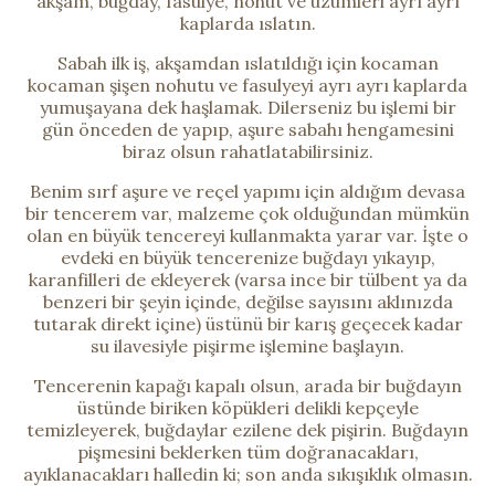
akşam, buğday, fasulye, nohut ve üzümleri ayrı ayrı
kaplarda ıslatın.
Sabah ilk iş, akşamdan ıslatıldığı için kocaman
kocaman şişen nohutu ve fasulyeyi ayrı ayrı kaplarda
yumuşayana dek haşlamak. Dilerseniz bu işlemi bir
gün önceden de yapıp, aşure sabahı hengamesini
biraz olsun rahatlatabilirsiniz.
Benim sırf aşure ve reçel yapımı için aldığım devasa
bir tencerem var, malzeme çok olduğundan mümkün
olan en büyük tencereyi kullanmakta yarar var. İşte o
evdeki en büyük tencerenize buğdayı yıkayıp,
karanfilleri de ekleyerek (varsa ince bir tülbent ya da
benzeri bir şeyin içinde, değilse sayısını aklınızda
tutarak direkt içine) üstünü bir karış geçecek kadar
su ilavesiyle pişirme işlemine başlayın.
Tencerenin kapağı kapalı olsun, arada bir buğdayın
üstünde biriken köpükleri delikli kepçeyle
temizleyerek, buğdaylar ezilene dek pişirin. Buğdayın
pişmesini beklerken tüm doğranacakları,
ayıklanacakları halledin ki; son anda sıkışıklık olmasın.