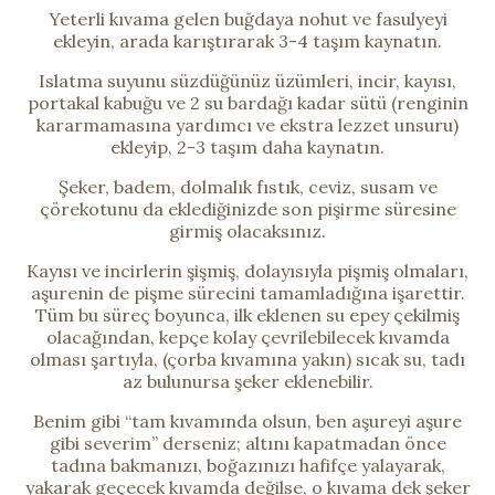
Yeterli kıvama gelen buğdaya nohut ve fasulyeyi
ekleyin, arada karıştırarak 3-4 taşım kaynatın.
Islatma suyunu süzdüğünüz üzümleri, incir, kayısı,
portakal kabuğu ve 2 su bardağı kadar sütü (renginin
kararmamasına yardımcı ve ekstra lezzet unsuru)
ekleyip, 2-3 taşım daha kaynatın.
Şeker, badem, dolmalık fıstık, ceviz, susam ve
çörekotunu da eklediğinizde son pişirme süresine
girmiş olacaksınız.
Kayısı ve incirlerin şişmiş, dolayısıyla pişmiş olmaları,
aşurenin de pişme sürecini tamamladığına işarettir.
Tüm bu süreç boyunca, ilk eklenen su epey çekilmiş
olacağından, kepçe kolay çevrilebilecek kıvamda
olması şartıyla, (çorba kıvamına yakın) sıcak su, tadı
az bulunursa şeker eklenebilir.
Benim gibi “tam kıvamında olsun, ben aşureyi aşure
gibi severim” derseniz; altını kapatmadan önce
tadına bakmanızı, boğazınızı hafifçe yalayarak,
yakarak geçecek kıvamda değilse, o kıvama dek şeker