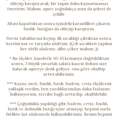
ekleyip karıştırarak, bir taşım daha kaynatmanızı
öneririm. Malum; aşure soğudukça suyu da şekeri de
çekilir.
Altını kapattıktan sonra içindeki karanfilleri çıkarın,
fındık, fıstığını da ekleyip karıştırın.
Servis tabaklarına koyup, ilk sıcaklığı çıktıktan sonra,
üzerini nar ve tarçınla süsleyin. (Çok sıcakken yapılan
her türlü süsleme, dibe çöker malum.;))
* Bu ölçüler, kaselerle 10-15 komşuya dağıtıldıktan
sonra, 3 büyük yuvarlak salata kasesi dolusu size
kalacak aşureye denk geliyor, ona göre eksiltip
arttırabilirsiniz.
*** Kayısı, incir, fındık, fıstık, badem, ceviz ölçülerini
yaklaşık verdim, ben yazdıklarımdan daha fazlasını
kullanıyorum, tercihe bağlı arttırılıp, eksiltilebilir.
*** Çoğunlukla yapıldığı gibi; badem, ceviz, fındık,
fıstık ve dolmalık fıstığı içine atmayıp, hepsini narla
birlikte üst süslemede kullanabilirsiniz. Benim hepsini