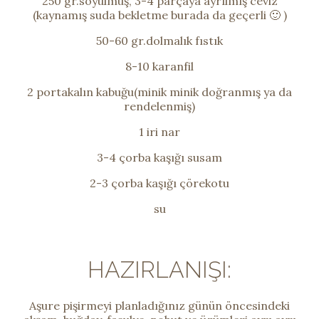
250 gr.soyulmuş, 3-4 parçaya ayrılmış ceviz
(kaynamış suda bekletme burada da geçerli 🙂 )
50-60 gr.dolmalık fıstık
8-10 karanfil
2 portakalın kabuğu(minik minik doğranmış ya da
rendelenmiş)
1 iri nar
3-4 çorba kaşığı susam
2-3 çorba kaşığı çörekotu
su
HAZIRLANIŞI:
Aşure pişirmeyi planladığınız günün öncesindeki