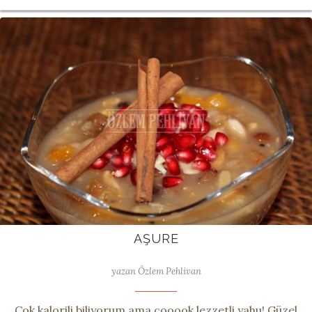
AŞURE
yazan Özlem Pehlivan
Çok kalorili biliyorum ama çooook lezzetli yahu! Güzel