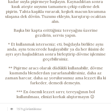
kadar suyla pişirmeye başlayın. Kaynadıktan sonra
kısık ateşte suyunu tamamen çekip ezilene dek
pişirin. Tahta kaşıkla vurarak, keşkek macun kıvamına
ulaşana dek dövün. Tuzunu ekleyin, karıştırıp ocaktan
alın.
Başka bir kapta erittiğiniz tereyağını üzerine
gezdirin, servis yapın.
* Et kullanmak isterseniz; eti, buğdayla birlikte aynı
anda, aynı tencerede haşlayabilir ya da her ikisini de
ayrı ayrı haşladıktan sonra birleştirip dövme işlemine
geçebilirsiniz.
** Pişirme aracı olarak düdüklü kullanabilir, dövme
kısmında blenderdan yararlanabilirsiniz, daha az
zaman harcar, daha az yorulursunuz ama lezzet illa ki
farkeder, demedi demeyin.
*** En önemli lezzet sırrı; tereyağının bol
kullanılması, elinizi korkak alıştırmayın 😉
7.571 görüntüleme