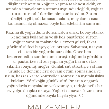
düşünerek Arzum Yoğurt Yapma Makinesi aldık, en
azından “mayalanma ortamı uygundu değildi, yoğurt
tuttu tutmadı” derdim olmasın istedim. Zaten
dediğim gibi, süt konusu malum, mayalama ısısı
konusunu hiç olmazsa böyle halledebilirim sanırım.
Kızıma ilk yoğurdunu denemeden önce, kobay olarak
kendimizi kullandım ve ilk kez pastörize sütten
yoğurt yaptım makinede. Lezzeti güzel, fakat
görüntüsü feci birşey çıktı ortaya. Salyamsı, uzayan
cinsten bir yoğurdumuz oldu. Önce ben
beceremedim sandım ama araştırdığımda gördüm
ki; pastörize sütten yapılan yoğurtların ortak
sıkıntısı buymuş meğer. Günlük süt etiketiyle satılan
ürünlerle denemelere devam ettim sonrasında ve
uzun, hassas kalite kontroller sonrası en uyumlu ikiliyi
buldum: Yörükoğlu günlük sütü Pınar’ın organik
yoğurduyla mayaladım ve kıvamıyla, tadıyla nefis bir
ev yoğurdu çıktı ortaya. Yoğurt canavarı kızım, ara
öğününde bayıla bayıla yiyor 🙂
MALZEMELER: