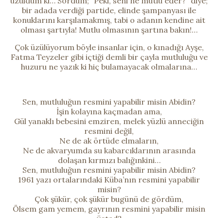
üzüldüm ki… Sordum; “Peki, seni ne mutlu eder?” diye;
bir adada verdiği partide, elinde şampanyası ile
konuklarını karşılamakmış, tabi o adanın kendine ait
olması şartıyla! Mutlu olmasının şartına bakın!…
Çok üzülüyorum böyle insanlar için, o kınadığı Ayşe,
Fatma Teyzeler gibi içtiği demli bir çayla mutluluğu ve
huzuru ne yazık ki hiç bulamayacak olmalarına…
Sen, mutluluğun resmini yapabilir misin Abidin?
İşin kolayına kaçmadan ama,
Gül yanaklı bebesini emziren, melek yüzlü anneciğin
resmini değil,
Ne de ak örtüde elmaların,
Ne de akvaryumda su kabarcıklarının arasında
dolaşan kırmızı balığınkini…
Sen, mutluluğun resmini yapabilir misin Abidin?
1961 yazı ortalarındaki Küba’nın resmini yapabilir
misin?
Çok şükür, çok şükür bugünü de gördüm,
Ölsem gam yemem, gayrının resmini yapabilir misin