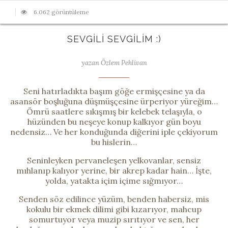
6.062 görüntüleme
SEVGILI SEVGILIM :)
yazan Özlem Pehlivan
Seni hatırladıkta başım göğe ermişçesine ya da
asansör boşluğuna düşmüşçesine ürperiyor yüreğim…
Ömrü saatlere sıkışmış bir kelebek telaşıyla, o
hüzünden bu neşeye konup kalkıyor gün boyu
nedensiz… Ve her konduğunda diğerini iple çekiyorum
bu hislerin…
Seninleyken pervaneleşen yelkovanlar, sensiz
mıhlanıp kalıyor yerine, bir akrep kadar hain… İşte,
yolda, yatakta içim içime sığmıyor…
Senden söz edilince yüzüm, benden habersiz, mis
kokulu bir ekmek dilimi gibi kızarıyor, mahcup
somurtuyor veya muzip sırıtıyor ve sen, her