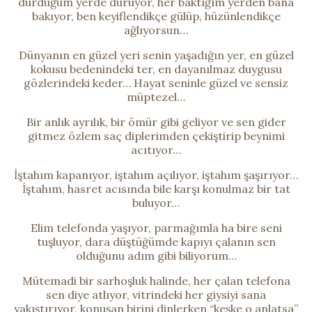
durduğum yerde duruyor, her baktığım yerden bana
bakıyor, ben keyiflendikçe gülüp, hüzünlendikçe
ağlıyorsun…
Dünyanın en güzel yeri senin yaşadığın yer, en güzel
kokusu bedenindeki ter, en dayanılmaz duygusu
gözlerindeki keder… Hayat seninle güzel ve sensiz
müptezel…
Bir anlık ayrılık, bir ömür gibi geliyor ve sen gider
gitmez özlem saç diplerimden çekiştirip beynimi
acıtıyor…
İştahım kapanıyor, iştahım açılıyor, iştahım şaşırıyor…
İştahım, hasret acısında bile karşı konulmaz bir tat
buluyor…
Elim telefonda yaşıyor, parmağımla ha bire seni
tuşluyor, dara düştüğümde kapıyı çalanın sen
olduğunu adım gibi biliyorum…
Mütemadi bir sarhoşluk halinde, her çalan telefona
sen diye atlıyor, vitrindeki her giysiyi sana
yakıştırıyor, konuşan birini dinlerken “keşke o anlatsa”