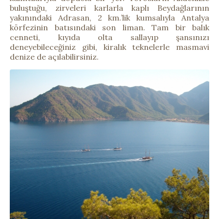
buluştuğu, zirveleri karlarla kaplı Beydağlarının
yakınındaki Adrasan, 2 km.’lik kumsalıyla Antalya
körfezinin batısındaki son liman. Tam bir balık
cenneti, kıyıda olta sallayıp şansınızı
deneyebileceğiniz gibi, kiralık teknelerle masmavi
denize de açılabilirsiniz.