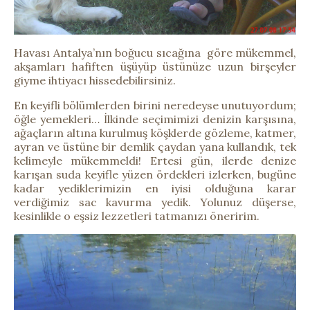
Havası Antalya’nın boğucu sıcağına göre mükemmel,
akşamları hafiften üşüyüp üstünüze uzun birşeyler
giyme ihtiyacı hissedebilirsiniz.
En keyifli bölümlerden birini neredeyse unutuyordum;
öğle yemekleri… İlkinde seçimimizi denizin karşısına,
ağaçların altına kurulmuş köşklerde gözleme, katmer,
ayran ve üstüne bir demlik çaydan yana kullandık, tek
kelimeyle mükemmeldi! Ertesi gün, ilerde denize
karışan suda keyifle yüzen ördekleri izlerken, bugüne
kadar yediklerimizin en iyisi olduğuna karar
verdiğimiz sac kavurma yedik. Yolunuz düşerse,
kesinlikle o eşsiz lezzetleri tatmanızı öneririm.