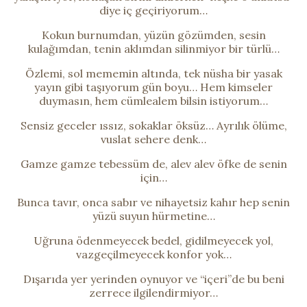
diye iç geçiriyorum…
Kokun burnumdan, yüzün gözümden, sesin
kulağımdan, tenin aklımdan silinmiyor bir türlü…
Özlemi, sol mememin altında, tek nüsha bir yasak
yayın gibi taşıyorum gün boyu… Hem kimseler
duymasın, hem cümlealem bilsin istiyorum…
Sensiz geceler ıssız, sokaklar öksüz… Ayrılık ölüme,
vuslat sehere denk…
Gamze gamze tebessüm de, alev alev öfke de senin
için…
Bunca tavır, onca sabır ve nihayetsiz kahır hep senin
yüzü suyun hürmetine…
Uğruna ödenmeyecek bedel, gidilmeyecek yol,
vazgeçilmeyecek konfor yok…
Dışarıda yer yerinden oynuyor ve “içeri”de bu beni
zerrece ilgilendirmiyor…