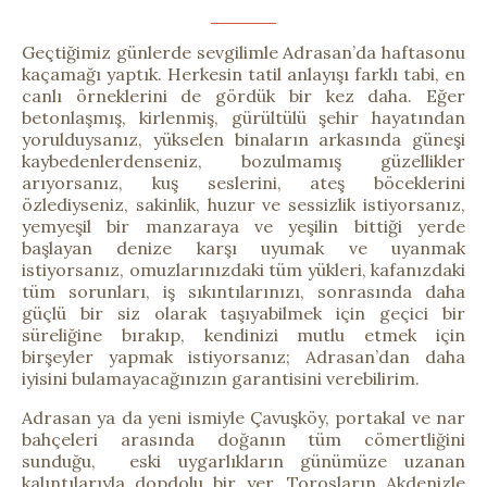
Geçtiğimiz günlerde sevgilimle Adrasan’da haftasonu
kaçamağı yaptık. Herkesin tatil anlayışı farklı tabi, en
canlı örneklerini de gördük bir kez daha. Eğer
betonlaşmış, kirlenmiş, gürültülü şehir hayatından
yorulduysanız, yükselen binaların arkasında güneşi
kaybedenlerdenseniz, bozulmamış güzellikler
arıyorsanız, kuş seslerini, ateş böceklerini
özlediyseniz, sakinlik, huzur ve sessizlik istiyorsanız,
yemyeşil bir manzaraya ve yeşilin bittiği yerde
başlayan denize karşı uyumak ve uyanmak
istiyorsanız, omuzlarınızdaki tüm yükleri, kafanızdaki
tüm sorunları, iş sıkıntılarınızı, sonrasında daha
güçlü bir siz olarak taşıyabilmek için geçici bir
süreliğine bırakıp, kendinizi mutlu etmek için
birşeyler yapmak istiyorsanız; Adrasan’dan daha
iyisini bulamayacağınızın garantisini verebilirim.
Adrasan ya da yeni ismiyle Çavuşköy, portakal ve nar
bahçeleri arasında doğanın tüm cömertliğini
sunduğu, eski uygarlıkların günümüze uzanan
kalıntılarıyla dopdolu bir yer. Torosların Akdenizle