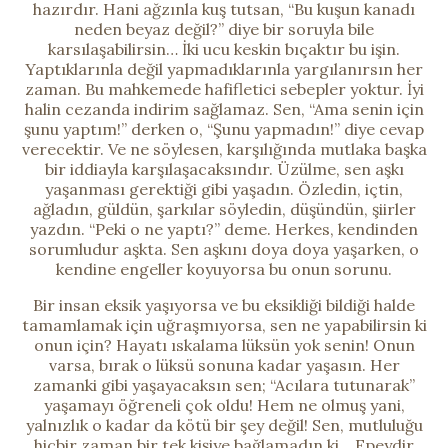
hazırdır. Hani ağzınla kuş tutsan, “Bu kuşun kanadı
neden beyaz değil?” diye bir soruyla bile
karsılaşabilirsin… İki ucu keskin bıçaktır bu işin.
Yaptıklarınla değil yapmadıklarınla yargılanırsın her
zaman. Bu mahkemede hafifletici sebepler yoktur. İyi
halin cezanda indirim sağlamaz. Sen, “Ama senin için
şunu yaptım!” derken o, “Şunu yapmadın!” diye cevap
verecektir. Ve ne söylesen, karşılığında mutlaka başka
bir iddiayla karşılaşacaksındır. Üzülme, sen aşkı
yaşanması gerektiği gibi yaşadın. Özledin, içtin,
ağladın, güldün, şarkılar söyledin, düşündün, şiirler
yazdın. “Peki o ne yaptı?” deme. Herkes, kendinden
sorumludur aşkta. Sen aşkını doya doya yaşarken, o
kendine engeller koyuyorsa bu onun sorunu.
Bir insan eksik yaşıyorsa ve bu eksikliği bildiği halde
tamamlamak için uğraşmıyorsa, sen ne yapabilirsin ki
onun için? Hayatı ıskalama lüksün yok senin! Onun
varsa, bırak o lüksü sonuna kadar yaşasın. Her
zamanki gibi yaşayacaksın sen; “Acılara tutunarak”
yaşamayı öğreneli çok oldu! Hem ne olmuş yani,
yalnızlık o kadar da kötü bir şey değil! Sen, mutluluğu
hiçbir zaman bir tek kişiye bağlamadın ki… Epeydir