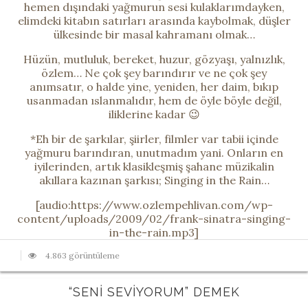
hemen dışındaki yağmurun sesi kulaklarımdayken,
elimdeki kitabın satırları arasında kaybolmak, düşler
ülkesinde bir masal kahramanı olmak…
Hüzün, mutluluk, bereket, huzur, gözyaşı, yalnızlık,
özlem… Ne çok şey barındırır ve ne çok şey
anımsatır, o halde yine, yeniden, her daim, bıkıp
usanmadan ıslanmalıdır, hem de öyle böyle değil,
iliklerine kadar 😉
*Eh bir de şarkılar, şiirler, filmler var tabii içinde
yağmuru barındıran, unutmadım yani. Onların en
iyilerinden, artık klasikleşmiş şahane müzikalin
akıllara kazınan şarkısı; Singing in the Rain…
[audio:https://www.ozlempehlivan.com/wp-
content/uploads/2009/02/frank-sinatra-singing-
in-the-rain.mp3]
4.863 görüntüleme
“SENI SEVIYORUM” DEMEK