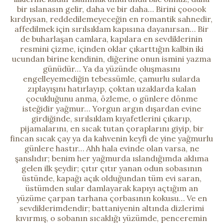
bir ıslanasın gelir, daha ve bir daha… Birini çooook
kırdıysan, reddedilemeyeceğin en romantik sahnedir,
affedilmek için sırılsıklam kapısına dayanırsan… Bir
de buharlaşan camlara, kapılara en sevdiklerinin
resmini çizme, içinden oklar çıkarttığın kalbin iki
ucundan birine kendinin, diğerine onun ismini yazma
günüdür… Ya da yüzünde oluşmasını
engelleyemediğin tebessümle, çamurlu sularda
zıplayışını hatırlayıp, çoktan uzaklarda kalan
çocukluğunu anma, özleme, o günlere dönme
isteğidir yağmur… Yorgun argın dışardan evine
girdiğinde, sırılsıklam kıyafetlerini çıkarıp,
pijamalarını, en sıcak tutan çoraplarını giyip, bir
fincan sıcak çay ya da kahvenin keyfi de yine yağmurlu
günlere hastır… Ahh hala evinde olan varsa, ne
şanslıdır; benim her yağmurda ıslandığımda aklıma
gelen ilk şeydir; çıtır çıtır yanan odun sobasının
üstünde, kapağı açık olduğundan tüm evi saran,
üstümden sular damlayarak kapıyı açtığım an
yüzüme çarpan tarhana çorbasının kokusu… Ve en
sevdiklerimdendir; battaniyenin altında dizlerimi
kıvırmış, o sobanın sıcaklığı yüzümde, penceremin