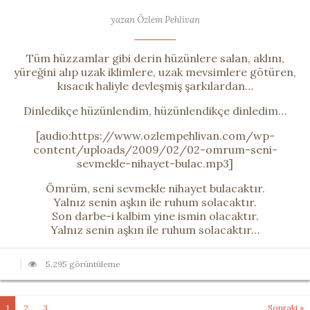
yazan Özlem Pehlivan
Tüm hüzzamlar gibi derin hüzünlere salan, aklını,
yüreğini alıp uzak iklimlere, uzak mevsimlere götüren,
kısacık haliyle devleşmiş şarkılardan…
Dinledikçe hüzünlendim, hüzünlendikçe dinledim…
[audio:https://www.ozlempehlivan.com/wp-
content/uploads/2009/02/02-omrum-seni-
sevmekle-nihayet-bulac.mp3]
Ömrüm, seni sevmekle nihayet bulacaktır.
Yalnız senin aşkın ile ruhum solacaktır.
Son darbe-i kalbim yine ismin olacaktır.
Yalnız senin aşkın ile ruhum solacaktır…
5.295 görüntüleme
1
2
3
Sonraki »