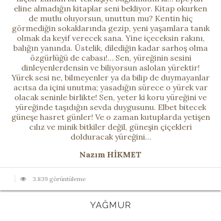
eline almadığın kitaplar seni bekliyor. Kitap okurken
de mutlu oluyorsun, unuttun mu? Kentin hiç
görmediğin sokaklarında gezip, yeni yaşamlara tanık
olmak da keyif verecek sana. Yine içeceksin rakını,
balığın yanında. Üstelik, dilediğin kadar sarhoş olma
özgürlüğü de cabası!… Sen, yüreğinin sesini
dinleyenlerdensin ve biliyorsun aslolan yürektir!
Yürek sesi ne, bilmeyenler ya da bilip de duymayanlar
acıtsa da içini unutma; yasadığın sürece o yürek var
olacak seninle birlikte! Sen, yeter ki koru yüreğini ve
yüreğinde taşıdığın sevda duygusunu. Elbet bitecek
güneşe hasret günler! Ve o zaman kutuplarda yetişen
cılız ve minik bitkiler değil, güneşin çiçekleri
dolduracak yüreğini…
Nazım HİKMET
3.839 görüntüleme
YAĞMUR