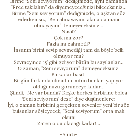
Birine ”Seni seviyorum” dediğinizde, aynı zamanda
”Free takılalım” da diyemeyeceğinizi bileceksiniz…
Birine ”Seni seviyorum” dediğinizde, o aşktan söz
ederken siz, ”Ben almayayım, alana da mani
olmayayım” demeyeceksiniz…
Nasıl?
Çok mu zor?
Fazla mı zahmetli?
İnsanın birini sevip sevmediği tam da böyle belli
olmuyor mu?
Sevmeyince ‘iş’ gibi geliyor bütün bu sayılanlar…
O zaman, ”Seni seviyorum” demeyeceksiniz!
Bu kadar basit!
Birgün farkında olmadan bütün bunları yapıyor
olduğunuzu görünceye kadar…
Şimdi, ”Ne var bunda? Keşke herkes birbirine bolca
‘Seni seviyorum’ dese” diye düşünenlere:
İyi, o zaman birbirini gerçekten sevenler yeni bir söz
bulsunlar söyleyecek, ”Seni seviyorum” orta malı
olsun!
Zaten oldu olacağı kadar!…
-Alıntı-