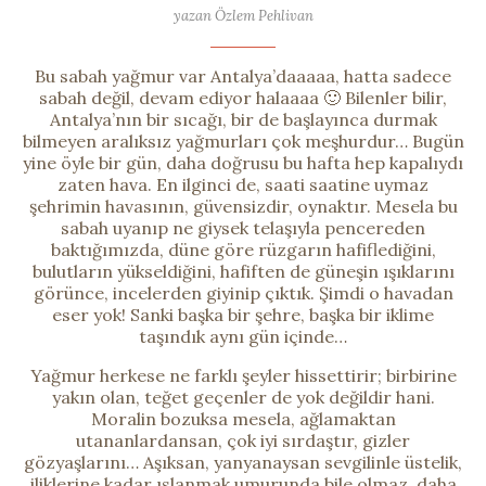
yazan Özlem Pehlivan
Bu sabah yağmur var Antalya’daaaaa, hatta sadece
sabah değil, devam ediyor halaaaa 🙂 Bilenler bilir,
Antalya’nın bir sıcağı, bir de başlayınca durmak
bilmeyen aralıksız yağmurları çok meşhurdur… Bugün
yine öyle bir gün, daha doğrusu bu hafta hep kapalıydı
zaten hava. En ilginci de, saati saatine uymaz
şehrimin havasının, güvensizdir, oynaktır. Mesela bu
sabah uyanıp ne giysek telaşıyla pencereden
baktığımızda, düne göre rüzgarın hafiflediğini,
bulutların yükseldiğini, hafiften de güneşin ışıklarını
görünce, incelerden giyinip çıktık. Şimdi o havadan
eser yok! Sanki başka bir şehre, başka bir iklime
taşındık aynı gün içinde…
Yağmur herkese ne farklı şeyler hissettirir; birbirine
yakın olan, teğet geçenler de yok değildir hani.
Moralin bozuksa mesela, ağlamaktan
utananlardansan, çok iyi sırdaştır, gizler
gözyaşlarını… Aşıksan, yanyanaysan sevgilinle üstelik,
iliklerine kadar ıslanmak umurunda bile olmaz, daha