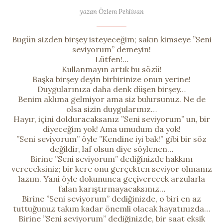
yazan Özlem Pehlivan
Bugün sizden birşey isteyeceğim; sakın kimseye ”Seni
seviyorum” demeyin!
Lütfen!…
Kullanmayın artık bu sözü!
Başka birşey deyin birbirinize onun yerine!
Duygularınıza daha denk düşen birşey…
Benim aklıma gelmiyor ama siz bulursunuz. Ne de
olsa sizin duygularınız…
Hayır, içini dolduracaksanız ”Seni seviyorum” un, bir
diyeceğim yok! Ama umudum da yok!
”Seni seviyorum” öyle ”Kendine iyi bak!” gibi bir söz
değildir, laf olsun diye söylenen…
Birine ”Seni seviyorum” dediğinizde hakkını
vereceksiniz; bir kere onu gerçekten seviyor olmanız
lazım. Yani öyle dokununca geçiverecek arzularla
falan karıştırmayacaksınız…
Birine ”Seni seviyorum” dediğinizde, o biri en az
tuttuğunuz takım kadar önemli olacak hayatınızda…
Birine ”Seni seviyorum” dediğinizde, bir saat eksik