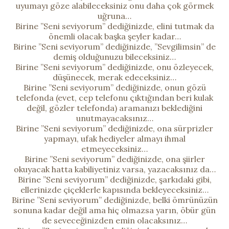
uyumayı göze alabileceksiniz onu daha çok görmek
uğruna…
Birine ”Seni seviyorum” dediğinizde, elini tutmak da
önemli olacak başka şeyler kadar…
Birine ”Seni seviyorum” dediğinizde, ”Sevgilimsin” de
demiş olduğunuzu bileceksiniz…
Birine ”Seni seviyorum” dediğinizde, onu özleyecek,
düşünecek, merak edeceksiniz…
Birine ”Seni seviyorum” dediğinizde, onun gözü
telefonda (evet, cep telefonu çıktığından beri kulak
değil, gözler telefonda) aramanızı beklediğini
unutmayacaksınız…
Birine ”Seni seviyorum” dediğinizde, ona sürprizler
yapmayı, ufak hediyeler almayı ihmal
etmeyeceksiniz…
Birine ”Seni seviyorum” dediğinizde, ona şiirler
okuyacak hatta kabiliyetiniz varsa, yazacaksınız da…
Birine ”Seni seviyorum” dediğinizde, şarkıdaki gibi,
ellerinizde çiçeklerle kapısında bekleyeceksiniz…
Birine ”Seni seviyorum” dediğinizde, belki ömrünüzün
sonuna kadar değil ama hiç olmazsa yarın, öbür gün
de seveceğinizden emin olacaksınız…