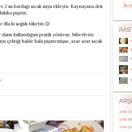
Zey
ve 2 su bardağı sıcak suyu ekleyin. Kaynayana dek
akika pişirin.
e illa ki soğuk tüketin 😉
RAS
 daim kullandığım pratik yöntem; ‘biberlerin
A
uyu çektiği halde hala pişmemişse, azar azar sıcak
D
Y
e
ARŞ
2016
(7)
2015
(4
2014
(3