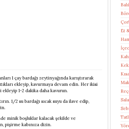
Balı
Bör
Çor
Et 
Ham
İçe
Kah
Kek
Kıs
nları 1 çay bardağı zeytinyağında karıştırarak
Mak
stıkları ekleyip, kavurmaya devam edin. Her ikisi
 ekleyip 1-2 dakika daha kavurun.
Reç
Sal
rın. 1/2 su bardağı sıcak suyu da ilave edip,
in.
Seb
Tatl
inde minik boşluklar kalacak şekilde ve
, pişirme kabınıza dizin.
Yör