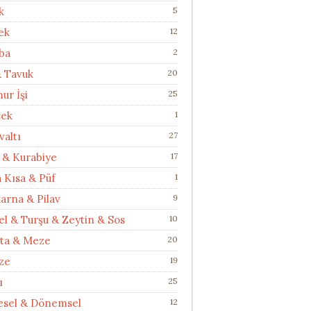
k
5
ek
12
ba
2
& Tavuk
20
ur İşi
25
cek
1
valtı
27
 & Kurabiye
17
a Kısa & Püf
1
arna & Pilav
9
el & Turşu & Zeytin & Sos
10
ata & Meze
20
ze
19
ı
25
esel & Dönemsel
12