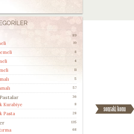
EGORILER
89
eli
19
lemeli
8
meli
4
meli
11
malı
5
amalı
57
 Pastalar
36
ik Kurabiye
8
k Pasta
28
ler
135
ştırma
68