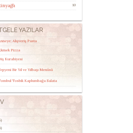
tinyağlı
10
TGELE YAZILAR
nneye; Alışveriş Pasta
Ekmek Pizza
iş Kurabiyesi
epyeni Bir Yıl ve Yılbaşı Menüsü
Tombul Tosbik Kaplumbağa Salata
IV
5)
4)