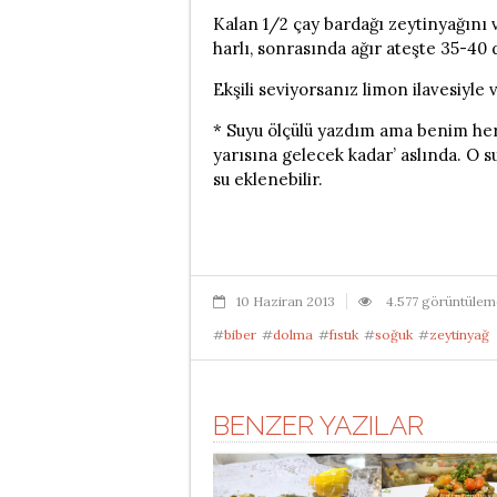
Kalan 1/2 çay bardağı zeytinyağını 
harlı, sonrasında ağır ateşte 35-40 d
Ekşili seviyorsanız limon ilavesiyle v
* Suyu ölçülü yazdım ama benim her
yarısına gelecek kadar’ aslında. O s
su eklenebilir.
10 Haziran 2013
4.577 görüntülem
#
biber
#
dolma
#
fıstık
#
soğuk
#
zeytinyağ
BENZER YAZILAR