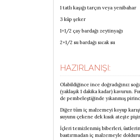
1 tatlı kaşığı tarçın veya yenibahar
3 küp şeker
1+1/2 çay bardağı zeytinyağı
2+1/2 su bardağı sıcak su
HAZIRLANIŞI:
Olabildiğince ince doğradığınız soğa
(yaklaşık 1 dakika kadar) kavurun. Fı
de pembeleştiğinde yıkanmış pirinci
Diğer tüm iç malzemeyi koyup karıştı
suyunu çekene dek kısık ateşte pişir
İçleri temizlenmiş biberleri, üstler
bastırmadan iç malzemeyle doldurun