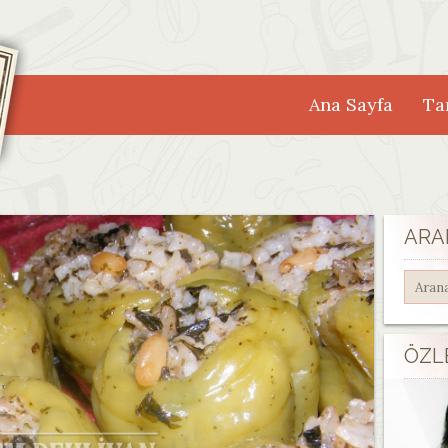
Ana Sayfa
Tar
ARA
ÖZL