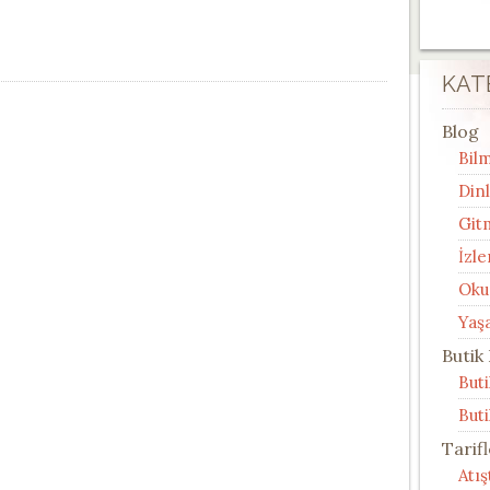
KAT
Blog
Bilm
Din
Git
İzle
Oku
Yaş
Butik
But
Buti
Tarif
Atı