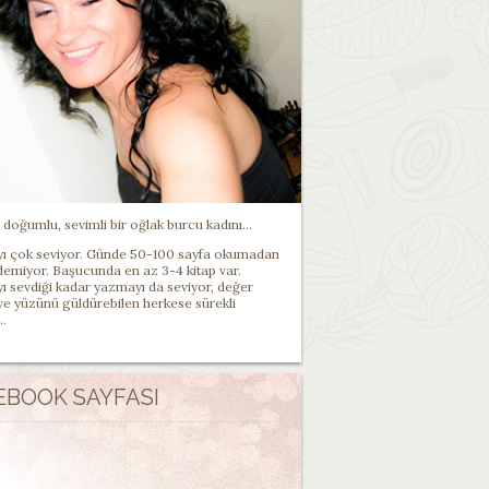
doğumlu, sevimli bir oğlak burcu kadını...
 çok seviyor. Günde 50-100 sayfa okumadan
demiyor. Başucunda en az 3-4 kitap var.
 sevdiği kadar yazmayı da seviyor, değer
 ve yüzünü güldürebilen herkese sürekli
..
EBOOK SAYFASI