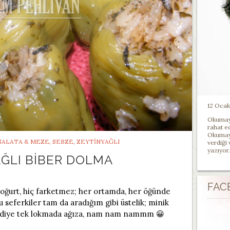
12 Ocak 
Okumayı
rahat e
Okumayı
SALATA & MEZE
,
SEBZE
,
ZEYTINYAĞLI
verdiği
yazıyor.
ĞLI BIBER DOLMA
FAC
yoğurt, hiç farketmez; her ortamda, her öğünde
u seferkiler tam da aradığım gibi üstelik; minik
pıt diye tek lokmada ağıza, nam nam nammm 😀