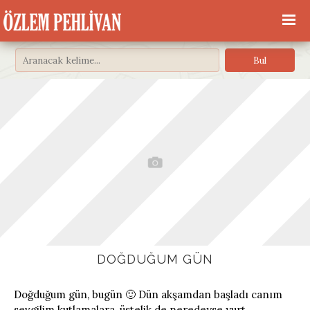
DOĞDUĞUM GÜN
Doğduğum gün, bugün 🙂 Dün akşamdan başladı canım
sevgilim kutlamalara, üstelik de neredeyse yurt