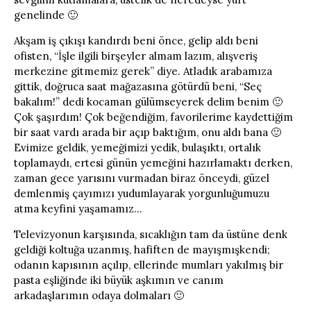
genelinde 🙂
Akşam iş çıkışı kandırdı beni önce, gelip aldı beni
ofisten, “İşle ilgili birşeyler almam lazım, alışveriş
merkezine gitmemiz gerek” diye. Atladık arabamıza
gittik, doğruca saat mağazasına götürdü beni, “Seç
bakalım!” dedi kocaman gülümseyerek delim benim 🙂
Çok şaşırdım! Çok beğendiğim, favorilerime kaydettiğim
bir saat vardı arada bir açıp baktığım, onu aldı bana 🙂
Evimize geldik, yemeğimizi yedik, bulaşıktı, ortalık
toplamaydı, ertesi günün yemeğini hazırlamaktı derken,
zaman gece yarısını vurmadan biraz önceydi, güzel
demlenmiş çayımızı yudumlayarak yorgunluğumuzu
atma keyfini yaşamamız…
Televizyonun karşısında, sıcaklığın tam da üstüne denk
geldiği koltuğa uzanmış, hafiften de mayışmışkendi;
odanın kapısının açılıp, ellerinde mumları yakılmış bir
pasta eşliğinde iki büyük aşkımın ve canım
arkadaşlarımın odaya dolmaları 🙂