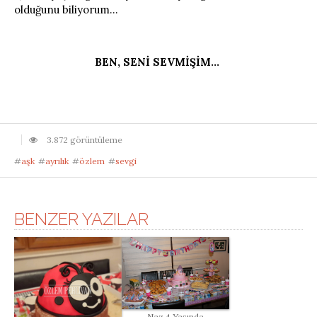
olduğunu biliyorum…
BEN, SENİ SEVMİŞİM…
3.872 görüntüleme
#
aşk
#
ayrılık
#
özlem
#
sevgi
BENZER YAZILAR
Naz 4 Yaşında