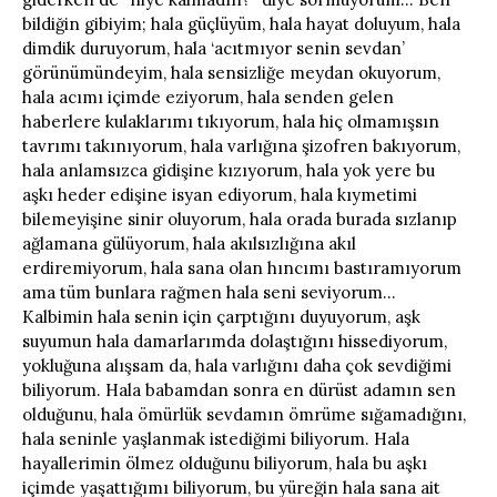
bildiğin gibiyim; hala güçlüyüm, hala hayat doluyum, hala
dimdik duruyorum, hala ‘acıtmıyor senin sevdan’
görünümündeyim, hala sensizliğe meydan okuyorum,
hala acımı içimde eziyorum, hala senden gelen
haberlere kulaklarımı tıkıyorum, hala hiç olmamışsın
tavrımı takınıyorum, hala varlığına şizofren bakıyorum,
hala anlamsızca gidişine kızıyorum, hala yok yere bu
aşkı heder edişine isyan ediyorum, hala kıymetimi
bilemeyişine sinir oluyorum, hala orada burada sızlanıp
ağlamana gülüyorum, hala akılsızlığına akıl
erdiremiyorum, hala sana olan hıncımı bastıramıyorum
ama tüm bunlara rağmen hala seni seviyorum…
Kalbimin hala senin için çarptığını duyuyorum, aşk
suyumun hala damarlarımda dolaştığını hissediyorum,
yokluğuna alışsam da, hala varlığını daha çok sevdiğimi
biliyorum. Hala babamdan sonra en dürüst adamın sen
olduğunu, hala ömürlük sevdamın ömrüme sığamadığını,
hala seninle yaşlanmak istediğimi biliyorum. Hala
hayallerimin ölmez olduğunu biliyorum, hala bu aşkı
içimde yaşattığımı biliyorum, bu yüreğin hala sana ait