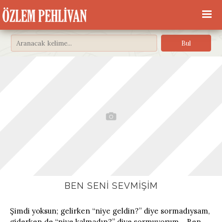
BEN SENI SEVMIŞIM
Şimdi yoksun; gelirken “niye geldin?” diye sormadıysam,
giderken de “niye kalmadın?” diye sormuyorum… Ben