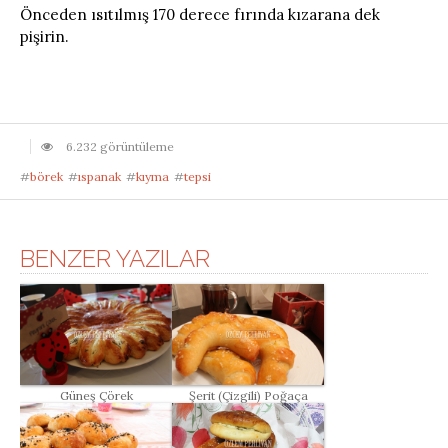
Önceden ısıtılmış 170 derece fırında kızarana dek
pişirin.
6.232 görüntüleme
#
börek
#
ıspanak
#
kıyma
#
tepsi
BENZER YAZILAR
Güneş Çörek
Şerit (Çizgili) Poğaça