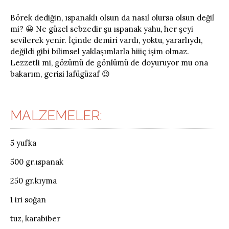
Börek dediğin, ıspanaklı olsun da nasıl olursa olsun değil
mi? 😀 Ne güzel sebzedir şu ıspanak yahu, her şeyi
sevilerek yenir. İçinde demiri vardı, yoktu, yararlıydı,
değildi gibi bilimsel yaklaşımlarla hiiiç işim olmaz.
Lezzetli mi, gözümü de gönlümü de doyuruyor mu ona
bakarım, gerisi lafügüzaf 😉
MALZEMELER:
5 yufka
500 gr.ıspanak
250 gr.kıyma
1 iri soğan
tuz, karabiber