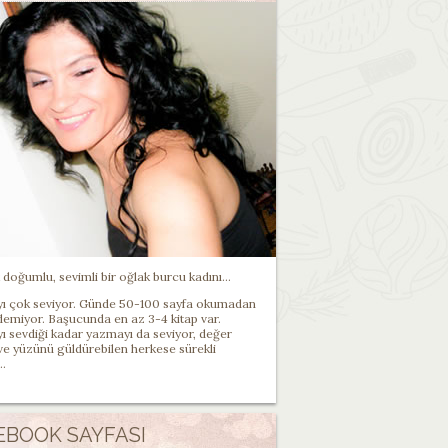
doğumlu, sevimli bir oğlak burcu kadını...
 çok seviyor. Günde 50-100 sayfa okumadan
demiyor. Başucunda en az 3-4 kitap var.
 sevdiği kadar yazmayı da seviyor, değer
 ve yüzünü güldürebilen herkese sürekli
..
EBOOK SAYFASI