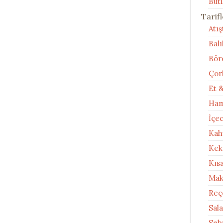
Buti
Tarif
Atı
Balı
Bör
Çor
Et 
Ham
İçe
Kah
Kek
Kıs
Mak
Reç
Sal
Seb