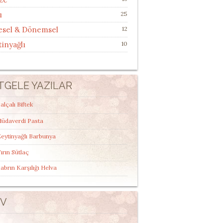
ı
25
esel & Dönemsel
12
tinyağlı
10
TGELE YAZILAR
alçalı Biftek
Hüdaverdi Pasta
eytinyağlı Barbunya
ırın Sütlaç
abrın Karşılığı Helva
IV