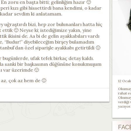
n zoru en başta bitti; gelinliğim hazır 🙂
 peri kızı gibi hissettirdi bana kendimi, o kadar
kadar sevdim ki anlatamam.
y uğraştırdı bizi, hep zor bulunanları hatta hiç
ettik 🙂 Neyse ki; istediğimize yakın, yine
ik ikisini de. Aa bi de gelin ayakkabıları vardı
e, “Budur!” diyebileceğim birşey bulamadım
anbul’dan özel siparişle ayakkabı getirtildi 🙂
r bugünlerde, ufak tefek birkaç detay kaldı.
hala sanki bir başkasının düğününe konukmuşum
ı var üzerimde 🙂
ı az, çok az hem de 🙂
12 Ocak 
Okumayı
rahat e
Okumayı
verdiği
yazıyor.
FAC