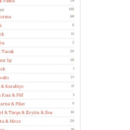
k Pasta
28
ler
135
ştırma
68
k
5
ek
12
ba
2
& Tavuk
20
ur İşi
25
cek
1
valtı
27
 & Kurabiye
17
a Kısa & Püf
1
arna & Pilav
9
el & Turşu & Zeytin & Sos
10
ata & Meze
20
ze
19