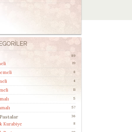
EGORILER
89
eli
19
lemeli
8
meli
4
meli
11
malı
5
amalı
57
 Pastalar
36
ik Kurabiye
8