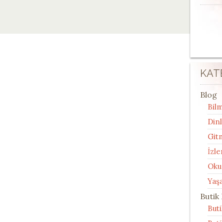
KAT
Blog
Bilm
Din
Git
İzle
Oku
Yaş
Butik
But