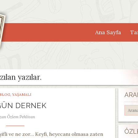
Ana Sayfa
Tar
zılan yazılar.
ARA
BLOG
,
YAŞAMALI
ÜN DERNEK
zan Özlem Pehlivan
ÖZL
yifli ve ne zor… Keyfi, heyecanı olmasa zaten