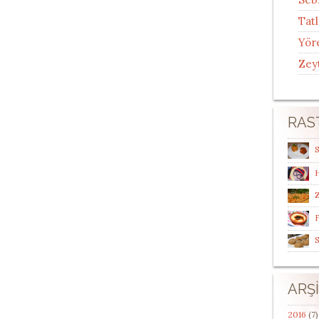
Tatl
Yör
Zey
RAS
S
Z
F
S
ARŞ
2016
(7)