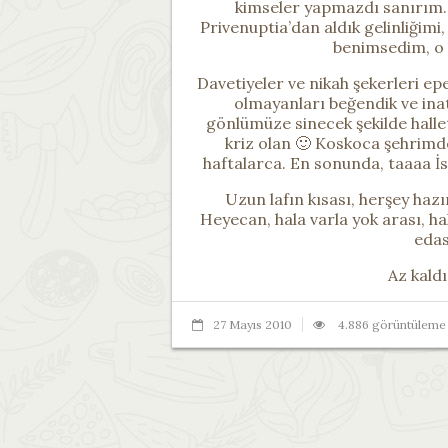
kimseler yapmazdı sanırım. E
Privenuptia’dan aldık gelinliğimi,
benimsedim, o 
Davetiyeler ve nikah şekerleri epe
olmayanları beğendik ve inat 
gönlümüze sinecek şekilde hallett
kriz olan 🙂 Koskoca şehrimd
haftalarca. En sonunda, taaaa İst
Uzun lafın kısası, herşey hazı
Heyecan, hala varla yok arası, 
edas
Az kald
27 Mayıs 2010
4.886 görüntüleme