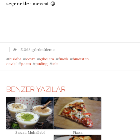
seçenekler mevcut 😉
5.068 görüntüleme
#
bisküvi
#
ceviz
#
çikolata
#
fındık
#
hindistan
cevizi
#
pasta
#
puding
#
süt
BENZER YAZILAR
Pizza
Sakızlı Muhallebi