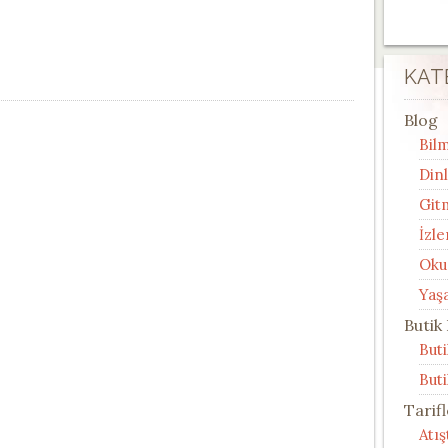
KAT
Blog
Bilm
Din
Git
İzle
Oku
Yaş
Butik
But
Buti
Tarif
Atı