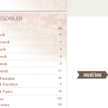
EGORILER
89
eli
19
lemeli
8
meli
4
meli
11
malı
5
amalı
57
 Pastalar
36
ik Kurabiye
8
k Pasta
28
ler
135
ştırma
68