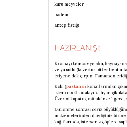
kuru meyveler
badem
antep fıstığı
HAZIRLANIŞI:
Kremayı tencereye alın, kaynayana 
ve ya sütlü (küvertür bitter benim f
eriyene dek çırpın. Tamamen eridiğ
Keki (
pastanın
kenarlarından çıkan
ister robotla ufalayın. Ilıyan çikola
Üzerini kapatın, mümkünse 1 gece, d
Dinlenme sonrası ceviz büyüklüğünde
malzemelerinden dilediğiniz birine v
kağıtlarında, isterseniz çöplere sap