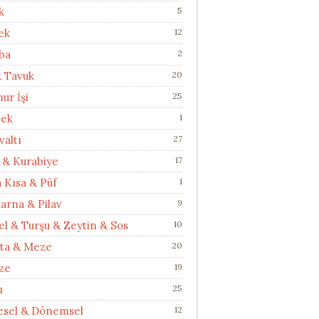
k
5
ek
12
ba
2
& Tavuk
20
ur İşi
25
cek
1
valtı
27
 & Kurabiye
17
a Kısa & Püf
1
arna & Pilav
9
el & Turşu & Zeytin & Sos
10
ata & Meze
20
ze
19
ı
25
esel & Dönemsel
12