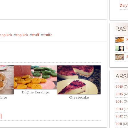
Zey
RAS
pop kek
#
top kek
#
truff
#
truffe
İ
E
ARŞ
2016
(7)
Düğme Kurabiye
2015
(4
Cheesecake
abiye
2014
(3
2013
(78
I
2012
(7)
2011
(12