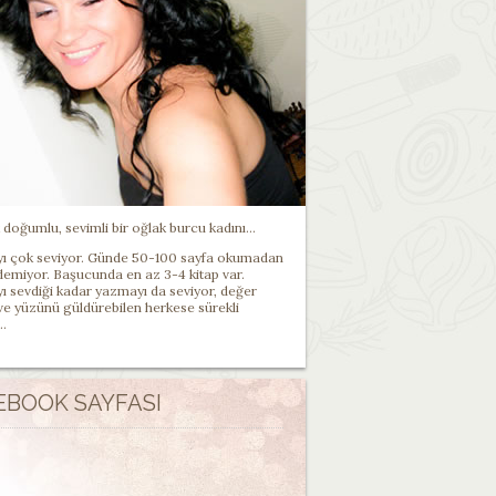
doğumlu, sevimli bir oğlak burcu kadını...
 çok seviyor. Günde 50-100 sayfa okumadan
demiyor. Başucunda en az 3-4 kitap var.
 sevdiği kadar yazmayı da seviyor, değer
 ve yüzünü güldürebilen herkese sürekli
..
EBOOK SAYFASI