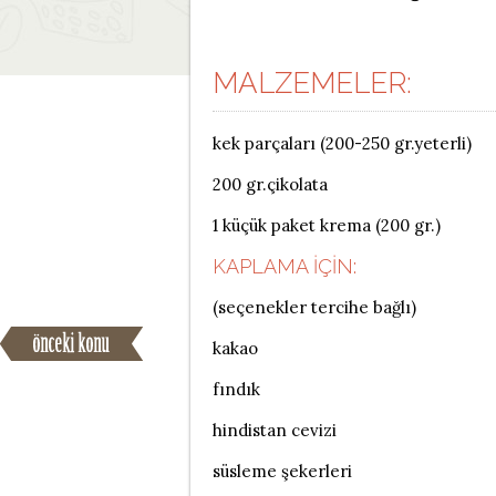
MALZEMELER:
kek parçaları (200-250 gr.yeterli)
200 gr.çikolata
1 küçük paket krema (200 gr.)
KAPLAMA İÇIN:
(seçenekler tercihe bağlı)
kakao
fındık
hindistan cevizi
süsleme şekerleri