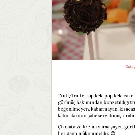
Kateg
Truff/truffe, top kek, pop kek, cake 
görünüş bakımından benzetildiği tr
beğenilmeyen, kabarmayan, kısacası;
kalıntılarının şahesere dönüştürülm
Çikolata ve krema varsa şayet, geri
her daim mükemmeldir. 😉