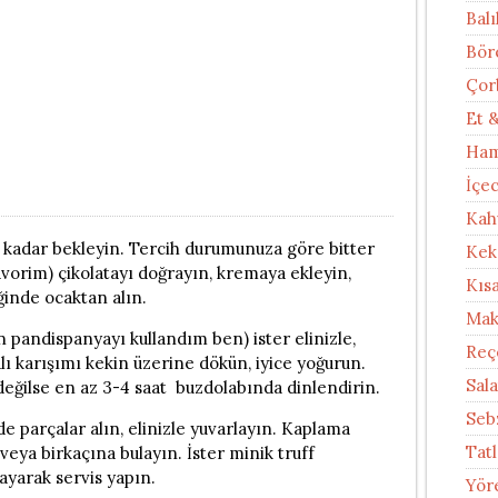
Balı
Bör
Çor
Et 
Ham
İçe
Kah
kadar bekleyin. Tercih durumunuza göre bitter
Kek
avorim) çikolatayı doğrayın, kremaya ekleyin,
Kıs
inde ocaktan alın.
Mak
 pandispanyayı kullandım ben) ister elinizle,
Reç
talı karışımı kekin üzerine dökün, iyice yoğurun.
Sal
eğilse en az 3-4 saat buzdolabında dinlendirin.
Seb
 parçalar alın, elinizle yuvarlayın. Kaplama
Tatl
eya birkaçına bulayın. İster minik truff
layarak servis yapın.
Yör