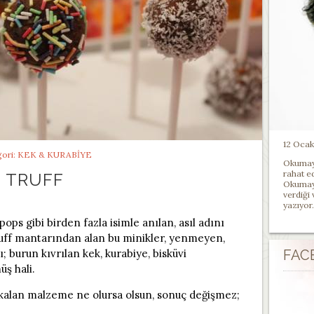
12 Ocak 
ori:
KEK & KURABIYE
Okumayı
rahat e
TRUFF
Okumayı
verdiği
yazıyor.
pops gibi birden fazla isimle anılan, asıl adını
uff mantarından alan bu minikler, yenmeyen,
 burun kıvrılan kek, kurabiye, bisküvi
FAC
üş hali.
 kalan malzeme ne olursa olsun, sonuç değişmez;