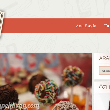
Ana Sayfa
Tar
ARA
ÖZL