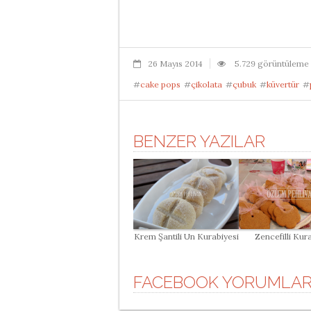
26 Mayıs 2014
5.729 görüntüleme
#
cake pops
#
çikolata
#
çubuk
#
küvertür
#
BENZER YAZILAR
Krem Şantili Un Kurabiyesi
Zencefilli Kur
FACEBOOK YORUMLAR