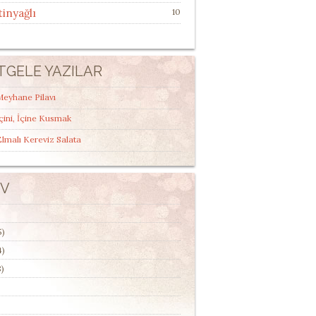
tinyağlı
10
TGELE YAZILAR
Meyhane Pilavı
çini, İçine Kusmak
lmalı Kereviz Salata
IV
5)
4)
)
)