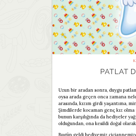
K
PATLAT D
Uzun bir aradan sonra, duygu patla
oysa arada geçen onca zamana neler
arasında, kızım girdi yaşantıma, min
Şimdilerde kocaman genç kız olma yol
bunun karşılığında da hediyeler yağ
olduğundan, ona kesildi doğal olarak
Bugün geldi hediyemiz ciciannemizd