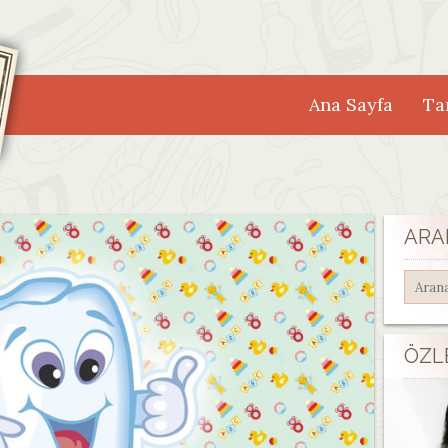
Ana Sayfa
Tar
ARA
ÖZL