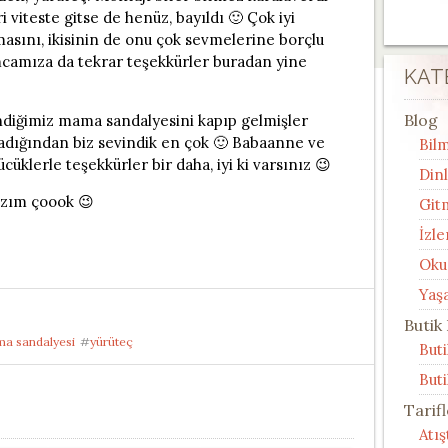
 viteste gitse de henüz, bayıldı 🙂 Çok iyi
masını, ikisinin de onu çok sevmelerine borçlu
camıza da tekrar teşekkürler buradan yine
KAT
Blog
iğimiz mama sandalyesini kapıp gelmişler
madığından biz sevindik en çok 🙂 Babaanne ve
Bilm
lerle teşekkürler bir daha, iyi ki varsınız 😉
Din
kızım çoook 😉
Git
İzle
Oku
Yaş
Butik
a sandalyesi
#
yürüteç
But
Buti
Tarif
Atı