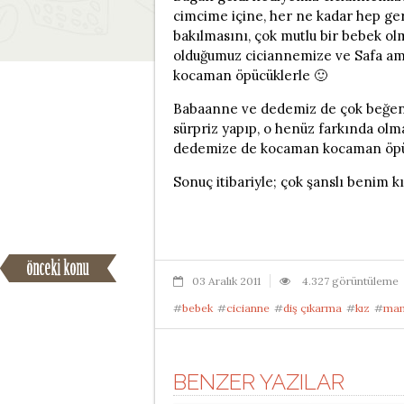
cimcime içine, her ne kadar hep geri
bakılmasını, çok mutlu bir bebek ol
olduğumuz ciciannemize ve Safa am
kocaman öpücüklerle 🙂
Babaanne ve dedemiz de çok beğend
sürpriz yapıp, o henüz farkında ol
dedemize de kocaman kocaman öpücük
Sonuç itibariyle; çok şanslı benim 
03 Aralık 2011
4.327 görüntüleme
#
bebek
#
cicianne
#
diş çıkarma
#
kız
#
mam
BENZER YAZILAR