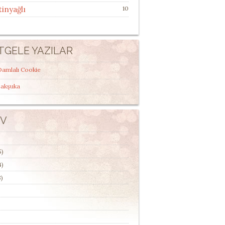
tinyağlı
10
TGELE YAZILAR
Damlalı Cookie
Şakşuka
IV
5)
4)
)
)
)