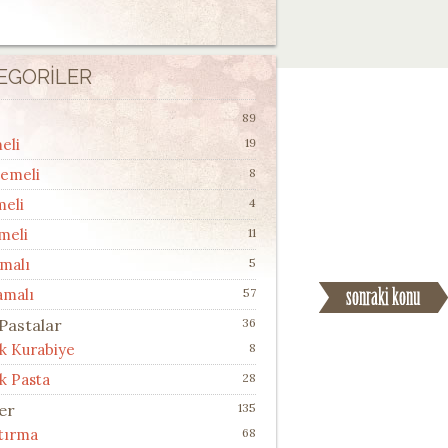
EGORILER
89
eli
19
lemeli
8
meli
4
meli
11
malı
5
amalı
57
 Pastalar
36
ik Kurabiye
8
k Pasta
28
ler
135
ştırma
68