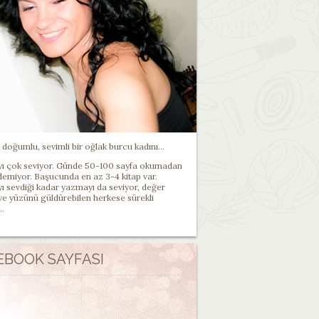
doğumlu, sevimli bir oğlak burcu kadını...
 çok seviyor. Günde 50-100 sayfa okumadan
demiyor. Başucunda en az 3-4 kitap var.
 sevdiği kadar yazmayı da seviyor, değer
 ve yüzünü güldürebilen herkese sürekli
..
EBOOK SAYFASI