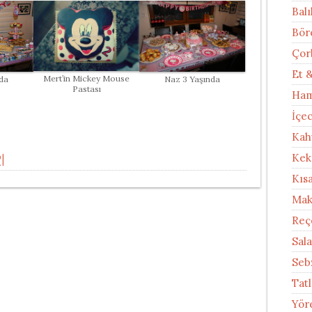
Balı
Bör
Çor
Et 
Mert’in Mickey Mouse
Naz 3 Yaşında
da
Pastası
Ham
İçe
Kah
I
Kek
Kıs
Mak
Reç
Sal
Seb
Tatl
Yör