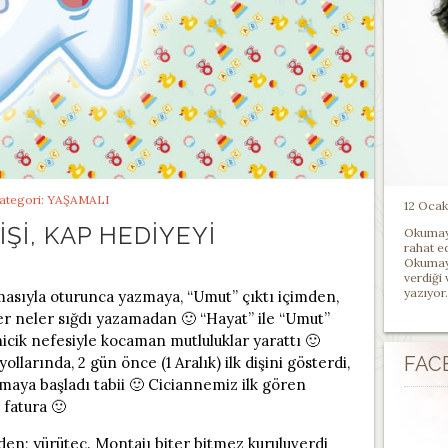
ategori:
YAŞAMALI
12 Ocak 
IŞI, KAP HEDIYEYI
Okumayı
rahat e
Okumayı
verdiği
yazıyor.
masıyla oturunca yazmaya, “Umut” çıktı içimden,
 neler sığdı yazamadan 🙂 “Hayat” ile “Umut”
icik nefesiyle kocaman mutluluklar yarattı 🙂
FAC
larında, 2 gün önce (1 Aralık) ilk dişini gösterdi,
maya başladı tabii 🙂 Ciciannemiz ilk gören
 fatura 🙂
en; yürüteç. Montajı biter bitmez kuruluverdi