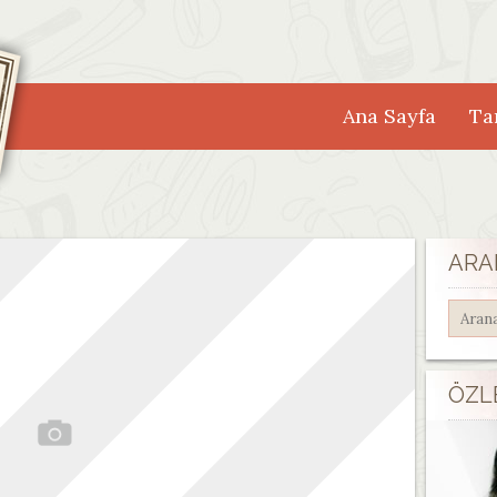
Ana Sayfa
Tar
ARA
ÖZL