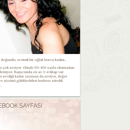
doğumlu, sevimli bir oğlak burcu kadını...
 çok seviyor. Günde 50-100 sayfa okumadan
demiyor. Başucunda en az 3-4 kitap var.
 sevdiği kadar yazmayı da seviyor, değer
 ve yüzünü güldürebilen herkese sürekli
..
EBOOK SAYFASI