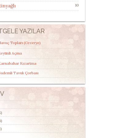
tinyağlı
10
TGELE YAZILAR
avuç Topları (Cezerye)
eytinli Açma
Karnabahar Kızartma
Bademli Tavuk Çorbası
IV
5)
4)
)