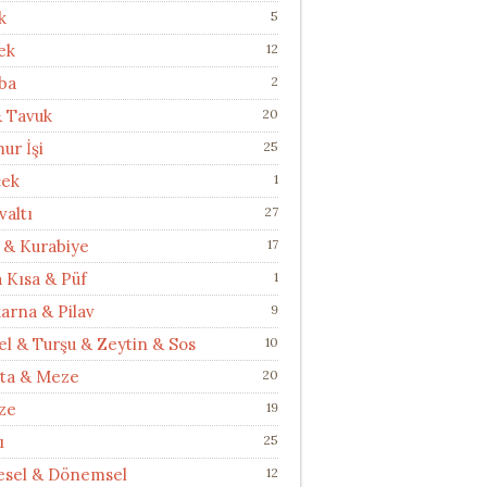
k
5
ek
12
ba
2
& Tavuk
20
ur İşi
25
cek
1
valtı
27
 & Kurabiye
17
a Kısa & Püf
1
arna & Pilav
9
el & Turşu & Zeytin & Sos
10
ata & Meze
20
ze
19
ı
25
esel & Dönemsel
12