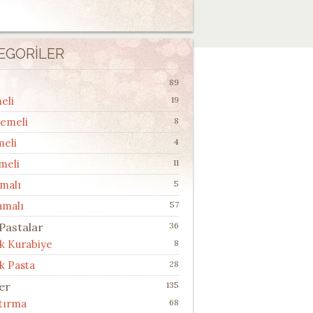
EGORILER
89
eli
19
lemeli
8
meli
4
meli
11
malı
5
amalı
57
 Pastalar
36
ik Kurabiye
8
k Pasta
28
ler
135
ştırma
68