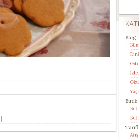
KAT
Blog
Bilm
Din
Git
İzle
Oku
Yaş
Butik
But
I
Buti
Tarif
Atı