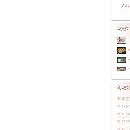
Zey
RAS
H
Z
ARŞ
2016
(7)
2015
(4
2014
(3
2013
(78
2012
(7)