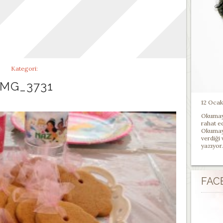
Kategori:
IMG_3731
12 Ocak 
Okumayı
rahat e
Okumayı
verdiği
yazıyor.
FAC