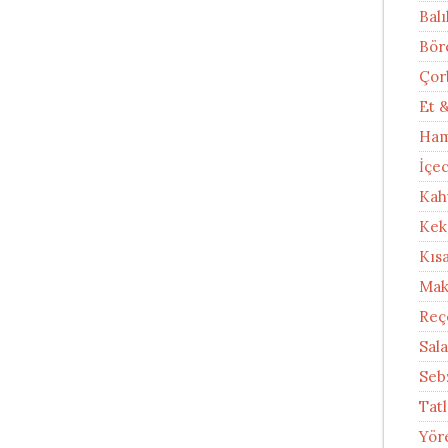
Balı
Bör
Çor
Et 
Ham
İçe
Kah
Kek
Kıs
Mak
Reç
Sal
Seb
Tatl
Yör