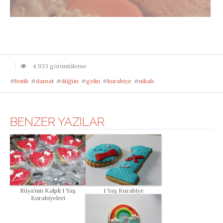
4.933 görüntüleme
#
butik
#
damat
#
düğün
#
gelin
#
kurabiye
#
nikah
BENZER YAZILAR
Rüya’nın Kalpli 1 Yaş
1 Yaş Kurabiye
Kurabiyeleri