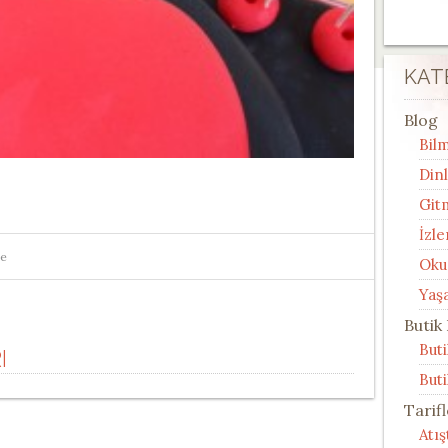
KAT
Blog
Bilm
Din
Git
İzle
me
Oku
Yaş
Butik
But
I
Buti
Tarif
Atı