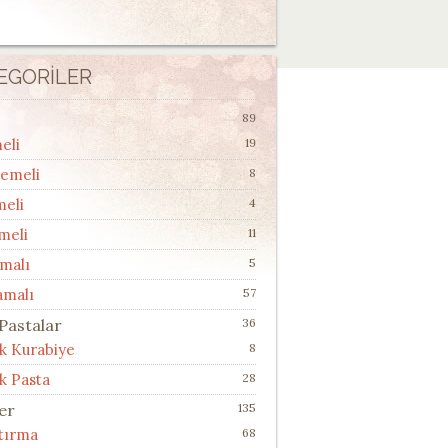
EGORILER
89
eli
19
lemeli
8
meli
4
meli
11
malı
5
amalı
57
 Pastalar
36
ik Kurabiye
8
k Pasta
28
ler
135
ştırma
68