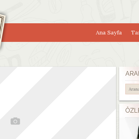
Ana Sayfa
Tar
ARA
ÖZL