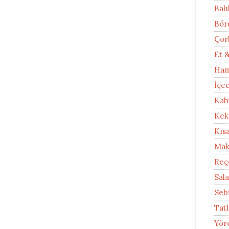
Balı
Bör
Çor
Et 
Ham
İçe
Kah
Kek
Kıs
Mak
Reç
Sal
Seb
Tatl
Yör