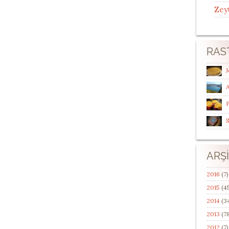
Zey
RAS
J
P
S
ARŞ
2016
(7)
2015
(4
2014
(3
2013
(78
2012
(7)