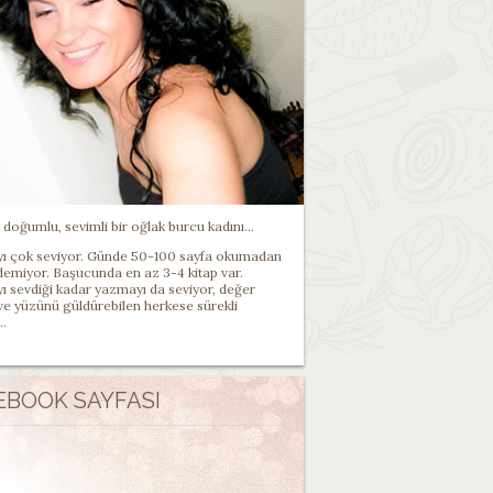
doğumlu, sevimli bir oğlak burcu kadını...
 çok seviyor. Günde 50-100 sayfa okumadan
demiyor. Başucunda en az 3-4 kitap var.
 sevdiği kadar yazmayı da seviyor, değer
 ve yüzünü güldürebilen herkese sürekli
..
EBOOK SAYFASI