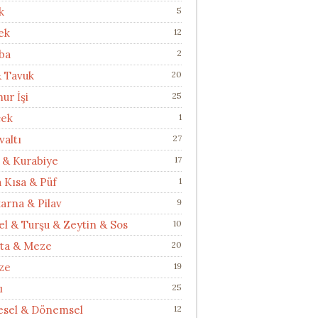
k
5
ek
12
ba
2
& Tavuk
20
ur İşi
25
cek
1
valtı
27
 & Kurabiye
17
a Kısa & Püf
1
arna & Pilav
9
el & Turşu & Zeytin & Sos
10
ata & Meze
20
ze
19
ı
25
esel & Dönemsel
12