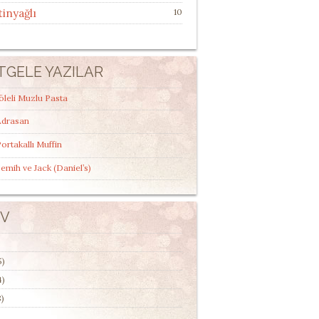
tinyağlı
10
TGELE YAZILAR
öleli Muzlu Pasta
Adrasan
ortakallı Muffin
emih ve Jack (Daniel’s)
IV
5)
4)
)