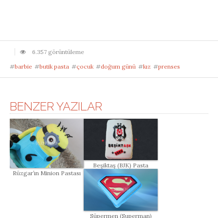
6.357 görüntüleme
#
barbie
#
butik pasta
#
çocuk
#
doğum günü
#
kız
#
prenses
BENZER YAZILAR
Beşiktaş (BJK) Pasta
Rüzgar’ın Minion Pastası
Süpermen (Superman)