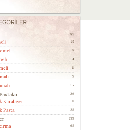
EGORILER
89
eli
19
lemeli
8
meli
4
meli
11
malı
5
amalı
57
 Pastalar
36
ik Kurabiye
8
k Pasta
28
ler
135
ştırma
68