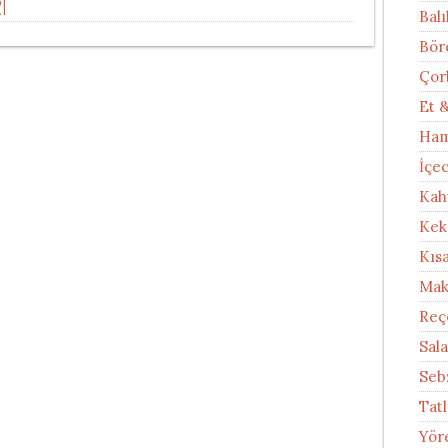
I
Balı
Bör
Çor
Et 
Ham
İçe
Kah
Kek
Kıs
Mak
Reç
Sal
Seb
Tatl
Yör