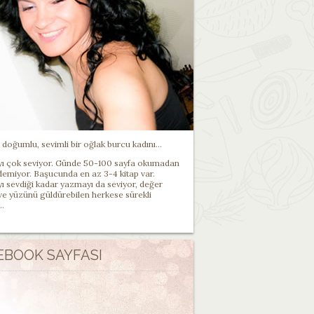
doğumlu, sevimli bir oğlak burcu kadını...
 çok seviyor. Günde 50-100 sayfa okumadan
demiyor. Başucunda en az 3-4 kitap var.
 sevdiği kadar yazmayı da seviyor, değer
 ve yüzünü güldürebilen herkese sürekli
..
EBOOK SAYFASI