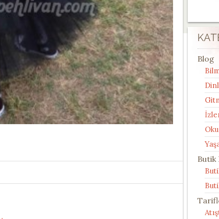
KAT
Blog
Bilm
Din
Git
İzle
Oku
Yaş
Butik
But
Buti
Tarif
Atı