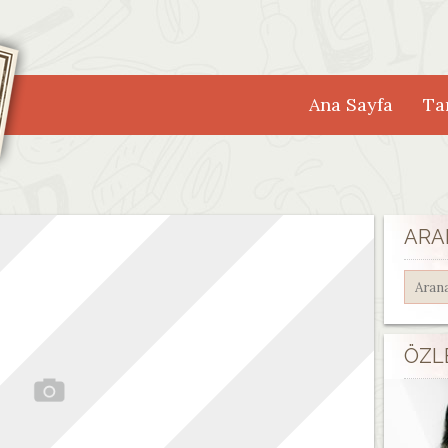
Ana Sayfa
Tar
ARA
ÖZL