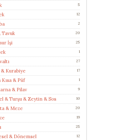
k
5
ek
12
ba
2
& Tavuk
20
ur İşi
25
cek
1
valtı
27
 & Kurabiye
17
a Kısa & Püf
1
arna & Pilav
9
el & Turşu & Zeytin & Sos
10
ata & Meze
20
ze
19
ı
25
esel & Dönemsel
12