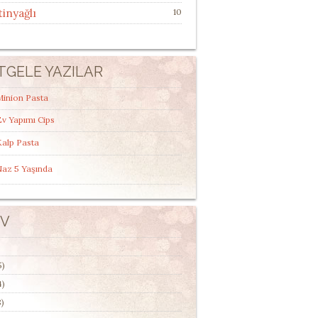
tinyağlı
10
TGELE YAZILAR
Minion Pasta
v Yapımı Cips
Kalp Pasta
Naz 5 Yaşında
IV
5)
4)
)