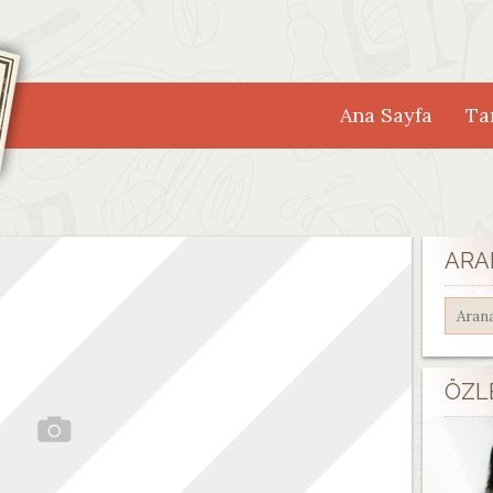
Ana Sayfa
Tar
ARA
ÖZL