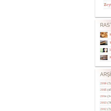
Zey
RAS
T
İ
ARŞ
2016
(7)
2015
(4
2014
(3
2013
(78
2012
(7)