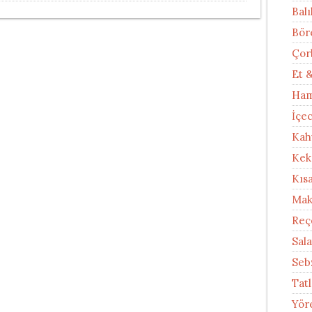
Balı
Bör
Çor
Et 
Ham
İçe
Kah
Kek
Kıs
Mak
Reç
Sal
Seb
Tatl
Yör