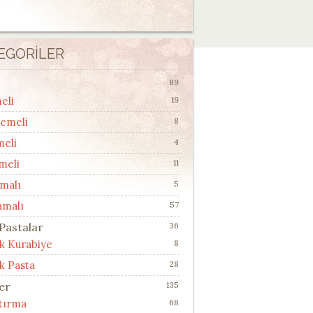
EGORILER
89
eli
19
lemeli
8
meli
4
meli
11
malı
5
amalı
57
 Pastalar
36
ik Kurabiye
8
k Pasta
28
ler
135
ştırma
68