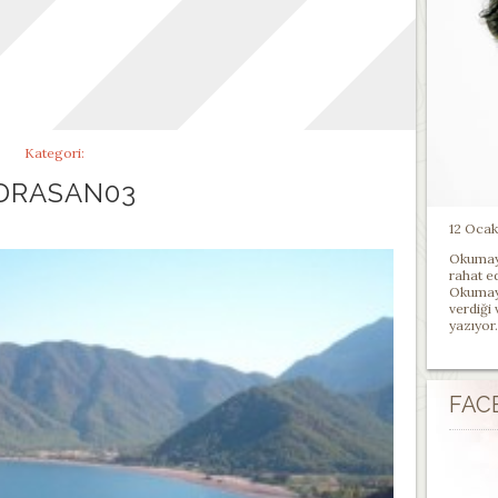
Kategori:
DRASAN03
12 Ocak 
Okumayı
rahat e
Okumayı
verdiği
yazıyor.
FAC