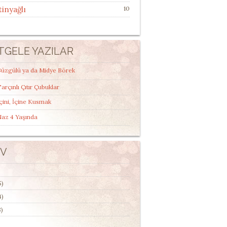
tinyağlı
10
TGELE YAZILAR
Büzgülü ya da Midye Börek
arçınlı Çıtır Çubuklar
çini, İçine Kusmak
Naz 4 Yaşında
IV
5)
4)
)