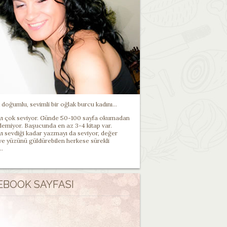
doğumlu, sevimli bir oğlak burcu kadını...
 çok seviyor. Günde 50-100 sayfa okumadan
demiyor. Başucunda en az 3-4 kitap var.
 sevdiği kadar yazmayı da seviyor, değer
 ve yüzünü güldürebilen herkese sürekli
..
EBOOK SAYFASI