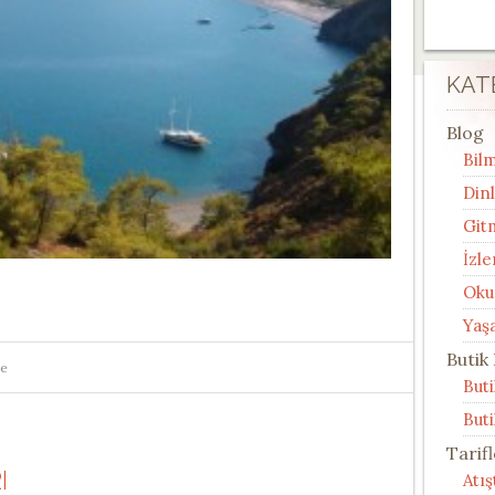
KAT
Blog
Bilm
Din
Git
İzle
Oku
Yaş
Butik
me
But
Buti
Tarif
I
Atı