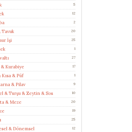
k
5
ek
12
ba
2
& Tavuk
20
ur İşi
25
cek
1
valtı
27
 & Kurabiye
17
a Kısa & Püf
1
arna & Pilav
9
el & Turşu & Zeytin & Sos
10
ata & Meze
20
ze
19
ı
25
esel & Dönemsel
12