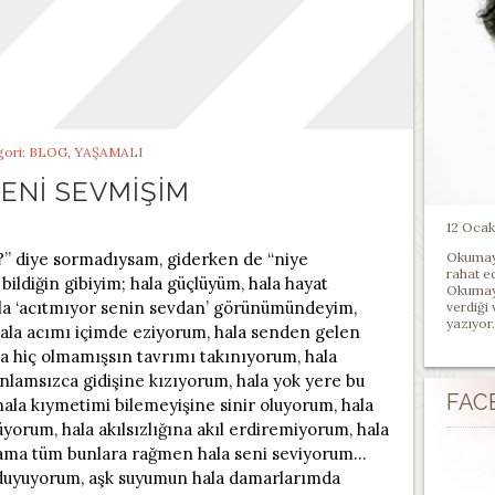
gori:
BLOG
,
YAŞAMALI
ENI SEVMIŞIM
12 Ocak 
n?” diye sormadıysam, giderken de “niye
Okumayı
rahat e
ldiğin gibiyim; hala güçlüyüm, hala hayat
Okumayı
la ‘acıtmıyor senin sevdan’ görünümündeyim,
verdiği
yazıyor.
ala acımı içimde eziyorum, hala senden gelen
la hiç olmamışsın tavrımı takınıyorum, hala
anlamsızca gidişine kızıyorum, hala yok yere bu
FAC
hala kıymetimi bilemeyişine sinir oluyorum, hala
yorum, hala akılsızlığına akıl erdiremiyorum, hala
ama tüm bunlara rağmen hala seni seviyorum…
ı duyuyorum, aşk suyumun hala damarlarımda