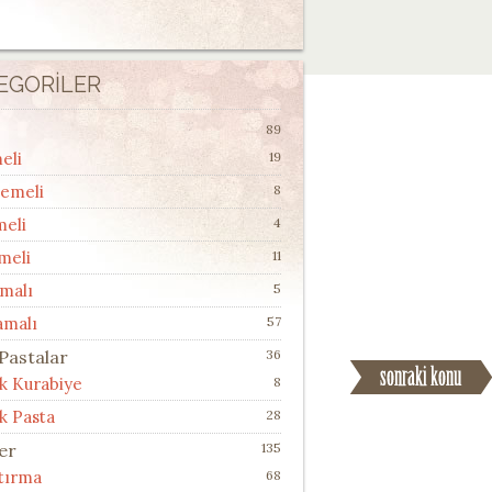
EGORILER
89
eli
19
lemeli
8
meli
4
meli
11
malı
5
amalı
57
 Pastalar
36
ik Kurabiye
8
k Pasta
28
ler
135
ştırma
68