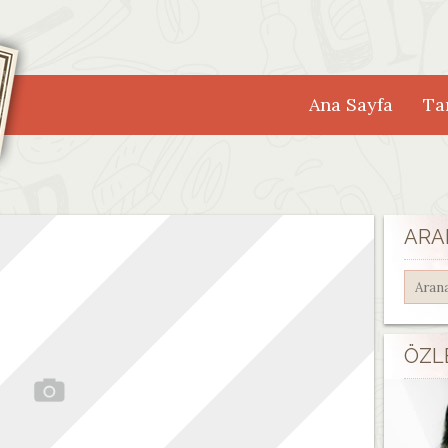
Ana Sayfa
Tar
ARA
ÖZL