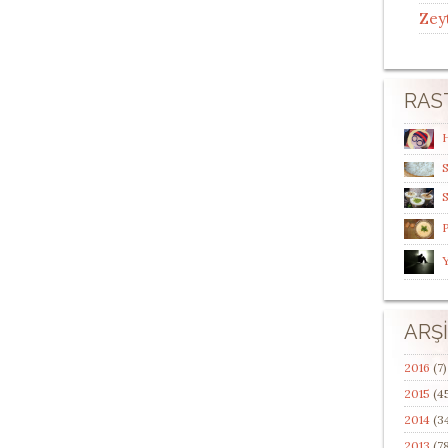
Zey
RAS
S
S
P
Y
ARŞ
2016
(7)
2015
(4
2014
(3
2013
(78