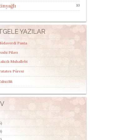
tinyağlı
10
TGELE YAZILAR
Hüdaverdi Pasta
ushi Pilavı
akızlı Muhallebi
atates Püresi
alnızlık
IV
5)
4)
)