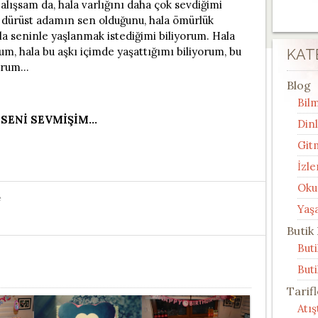
alışsam da, hala varlığını daha çok sevdiğimi
dürüst adamın sen olduğunu, hala ömürlük
 seninle yaşlanmak istediğimi biliyorum. Hala
m, hala bu aşkı içimde yaşattığımı biliyorum, bu
KAT
yorum…
Blog
Bilm
 SENİ SEVMİŞİM…
Din
Git
İzle
Oku
e
Yaş
Butik
But
Buti
Tarif
Atı