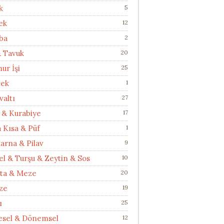
k
5
ek
12
ba
2
& Tavuk
20
ur İşi
25
cek
1
valtı
27
 & Kurabiye
17
a Kısa & Püf
1
arna & Pilav
9
el & Turşu & Zeytin & Sos
10
ata & Meze
20
ze
19
ı
25
esel & Dönemsel
12