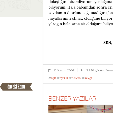
dolaştığını hissediyorum, yokluğuna 
biliyorum. Hala babamdan sonra en 
sevdamın ömrüme sığamadığını, hala
hayallerimin ölmez olduğunu biliyoru
yüreğin hala sana ait olduğunu bili
BEN,
13 Kasım 2008
3.870 görüntülem
#
aşk
#
ayrılık
#
özlem
#
sevgi
BENZER YAZILAR