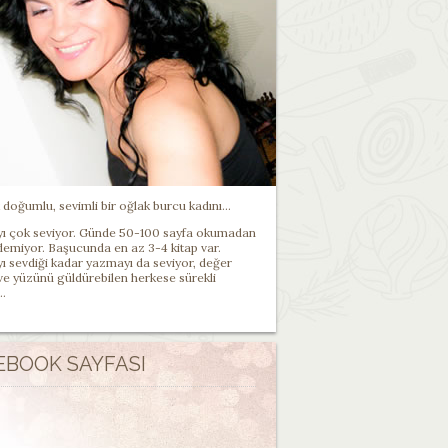
doğumlu, sevimli bir oğlak burcu kadını...
 çok seviyor. Günde 50-100 sayfa okumadan
demiyor. Başucunda en az 3-4 kitap var.
 sevdiği kadar yazmayı da seviyor, değer
 ve yüzünü güldürebilen herkese sürekli
..
EBOOK SAYFASI