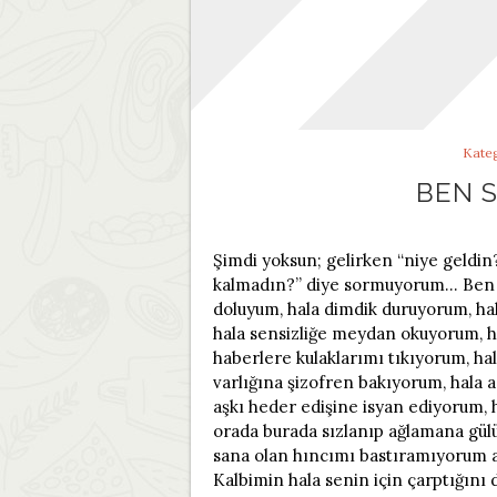
Kate
BEN S
Şimdi yoksun; gelirken “niye geldi
kalmadın?” diye sormuyorum… Ben bi
doluyum, hala dimdik duruyorum, ha
hala sensizliğe meydan okuyorum, h
haberlere kulaklarımı tıkıyorum, ha
varlığına şizofren bakıyorum, hala 
aşkı heder edişine isyan ediyorum, 
orada burada sızlanıp ağlamana gülü
sana olan hıncımı bastıramıyorum 
Kalbimin hala senin için çarptığın