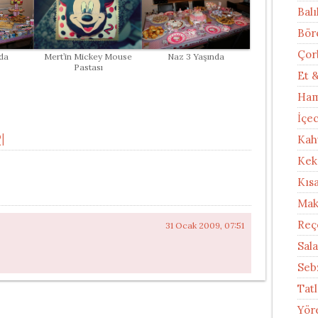
Balı
Bör
Çor
Mert’in Mickey Mouse
Naz 3 Yaşında
da
Pastası
Et 
Ham
İçe
I
Kah
Kek
Kıs
Mak
Reç
31 Ocak 2009, 07:51
Sal
Seb
Tatl
Yör